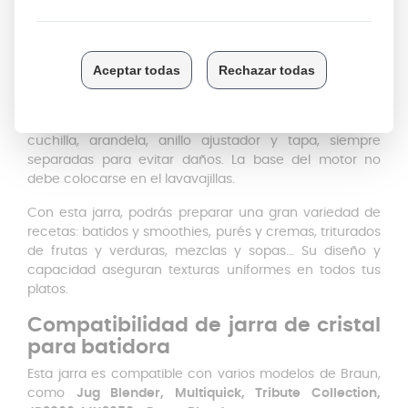
correctamente
¡Listo! Tu batidora estará lista para usar como el primer
día.
¿Te preocupa la limpieza? No te preocupes, todas las
piezas de la jarra son aptas para lavavajillas, incluyendo
cuchilla, arandela, anillo ajustador y tapa, siempre
separadas para evitar daños. La base del motor no
debe colocarse en el lavavajillas.
Con esta jarra, podrás preparar una gran variedad de
recetas: batidos y smoothies, purés y cremas, triturados
de frutas y verduras, mezclas y sopas... Su diseño y
capacidad aseguran texturas uniformes en todos tus
platos.
Compatibilidad de jarra de cristal
para batidora
Esta jarra es compatible con varios modelos de Braun,
como
Jug Blender, Multiquick, Tribute Collection,