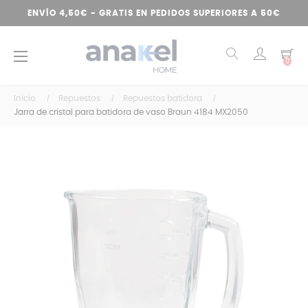
ENVÍO 4,50€ - GRATIS EN PEDIDOS SUPERIORES A 50€
Navegación
☰
0
de
palanca
Inicio
Repuestos
Repuestos batidora
Jarra de cristal para batidora de vaso Braun 4184 MX2050