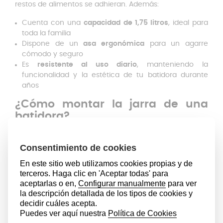
restos de alimentos se adhieran. Además:
Cuenta con una
capacidad de 1,75 litros
, ideal para
toda la familia
Dispone de un
asa ergonómica
para un agarre
cómodo y seguro
Es
resistente al uso diario
, manteniendo la
funcionalidad y la estética de tu batidora durante
años
¿Cómo montar la jarra de una
batidora?
Colocar la jarra de repuesto es rápido y sin
complicaciones:
Separa la jarra antigua de la cuchilla y la goma
Coloca la arandela sobre la cuchilla
Inserta el conjunto
dentro del anillo ajustador
Enrosca el anillo en la base
de la jarra
Asegúrate de que la
batidora esté apagada
antes de
colocar la jarra sobre la base
Presiona hacia abajo
hasta que encaje