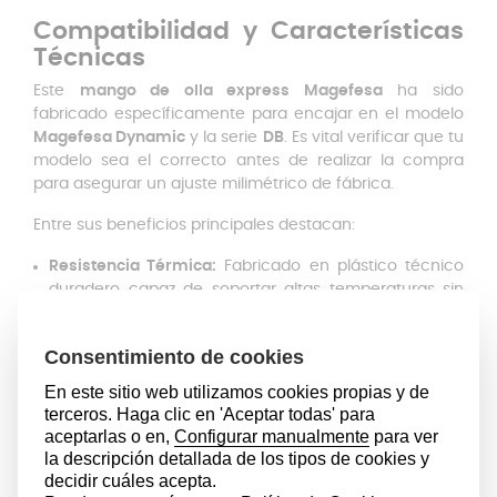
Compatibilidad y Características
Técnicas
Este
mango de olla express Magefesa
ha sido
fabricado específicamente para encajar en el modelo
Magefesa Dynamic
y la serie
DB
. Es vital verificar que tu
modelo sea el correcto antes de realizar la compra
para asegurar un ajuste milimétrico de fábrica.
Entre sus beneficios principales destacan:
Resistencia Térmica:
Fabricado en plástico técnico
duradero capaz de soportar altas temperaturas sin
deformarse.
Seguridad Reforzada:
Su firme sujeción al cuerpo de
la olla evita deslizamientos o desprendimientos
accidentales, reduciendo el riesgo de derrames
peligrosos.
Fácil Instalación:
El montaje es rápido y seguro,
permitiéndote renovar tu electrodoméstico en pocos
minutos sin necesidad de herramientas