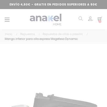
ENVÍO 4,50€ - GRATIS EN PEDIDOS SUPERIORES A 50€
Navegación
☰
0
de
palanca
Inicio
Repuestos
Repuestos de ollas a presión
Mango inferior para olla express Magefesa Dynamic