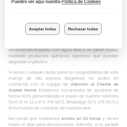
profesionales.
Mantenimiento y Durabilidad
Garantizada
La calidad de los materiales de este
mango de olla
express Magefesa
asegura una larga durabilidad,
superando las pruebas de resistencia más exigentes.
Para mantenerlo en perfectas condiciones, se
recomienda limpiarlo con agua tibia y un jabón suave,
evitando productos químicos agresivos que puedan
degradar el plástico.
Si tienes cualquier duda sobre la compatibilidad de este
mango de olla express Magefesa, no dudes en
contactar con el equipo de
Atención al Cliente de
Anakel Home
. Estaremos encantados de ayudarte de
forma 100% personalizada a través de nuestro teléfono
(945 10 14 23 o 673 378 907), WhatsApp (673 378 907) o
el formulario de contacto de nuestra web.
Recuerda que realizamos
envíos en 24 horas
y tienes
hasta 14 días para devoluciones. Además, si tu pedido