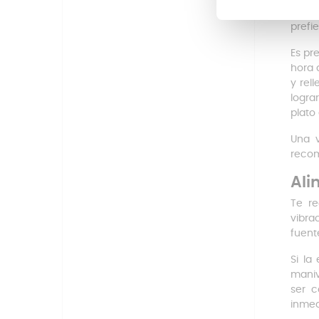
obte
prefie
Es pr
hora 
y rel
logra
plato
Una 
recom
Ali
Te r
vibra
fuent
Si la
maniv
ser c
inmed