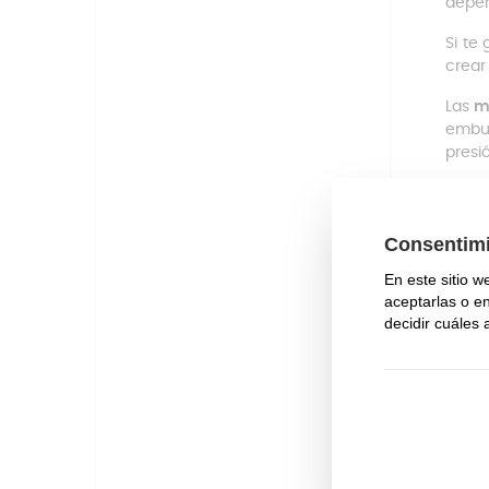
depen
Si te
crear
Las
m
embu
presi
Emb
Inc
El 
Uso
Mec
Fác
Set
Cap
64 
Pes
¿Cu
Para 