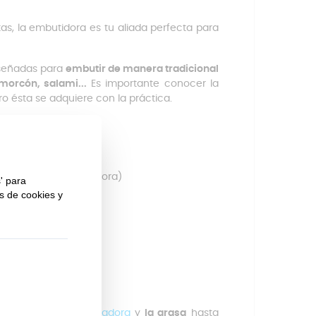
tas, la embutidora es tu aliada perfecta para
iseñadas para
embutir de manera tradicional
 morcón, salami...
Es importante conocer la
o ésta se adquiere con la práctica.
a técnica
te
modelo
de embutidora)
 esfuerzo
 aquí)
 la carne
con la
picadora
y
la grasa
hasta