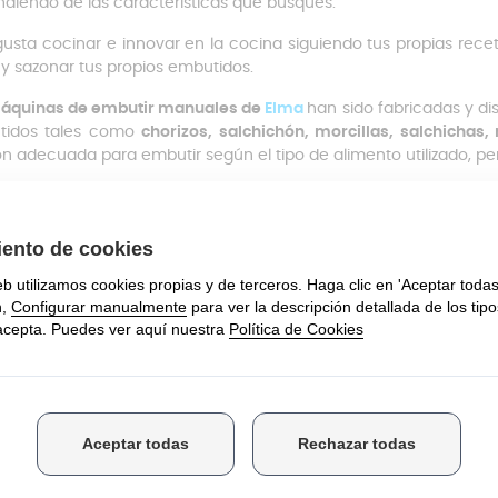
diendo de las características que busques.
 gusta cocinar e innovar en la cocina siguiendo tus propias rece
 y sazonar tus propios embutidos.
áquinas de embutir manuales de
Elma
han sido fabricadas y d
tidos tales como
chorizos, salchichón, morcillas, salchichas,
ón adecuada para embutir según el tipo de alimento utilizado, per
utidoras de 8Kg: características y fich
luye
válvula de aire y 2 velocidades
depósito y la estructura están fabricados en acero inoxidable
 en posición horizontal
(si estás buscando una vertical, mira es
anismo de engranajes con reducción: accionamiento fácil y sin
il limpieza y montaje
 de
4 embudos de acero inoxidable
incluidos: Ø 15/20/30/35 mm
acidad de producción: 8 Kg
(si te viene mejor una de
6 kg
, entra
x 28 x 26 cm
o:
12,5 Kg
ál es el proceso de embutir?
el proceso de embutir es necesario, en un primer lugar,
picar