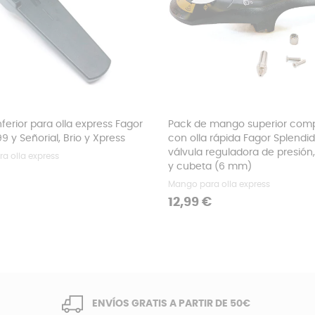
ferior para olla express Fagor
Pack de mango superior comp
9 y Señorial, Brio y Xpress
con olla rápida Fagor Splendi
válvula reguladora de presión, 
a olla express
y cubeta (6 mm)
Mango para olla express
Precio
12,99 €
ENVÍOS GRATIS A PARTIR DE 50€