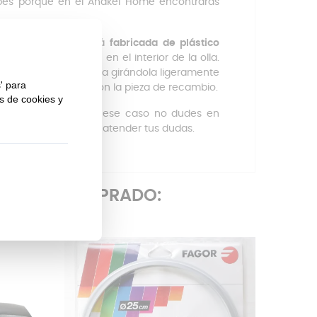
upes porque en el Anakel Home encontraras
es de la olla y está
fabricada de plástico
uras que se logran en el interior de la olla.
 de la pieza defectuosa girándola ligeramente
 el proceso inverso con la pieza de recambio.
uede ser difícil. En ese caso no dudes en
encantados de poder atender tus dudas.
ÉN HAN COMPRADO: