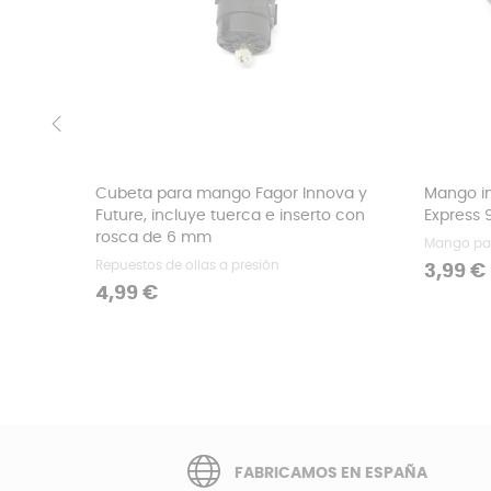
‹
Cubeta para mango Fagor Innova y
Mango in
Future, incluye tuerca e inserto con
Express 9
rosca de 6 mm
Mango par
Repuestos de ollas a presión
Precio
3,99 €
Precio
4,99 €
FABRICAMOS EN ESPAÑA