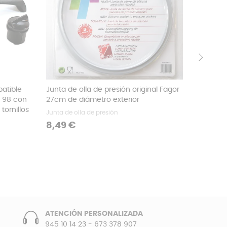
›
atible
Junta de olla de presión original Fagor
Válvula
d 98 con
27cm de diámetro exterior
con olla
tornillos
Junta de olla de presión
Repuestos
Precio
Precio
8,49 €
3,49 €
ATENCIÓN PERSONALIZADA
945 10 14 23
-
673 378 907