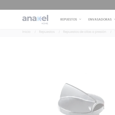
REPUESTOS
ENVASADORAS
Inicio
Repuestos
Repuestos de ollas a presión