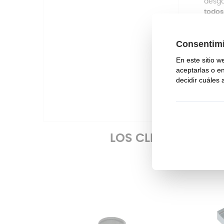
desga
todos
La vá
resis
Ade
hasta
En An
pone
LOS CLIENTES QU