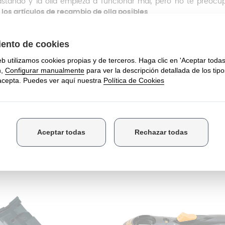
stando y la olla empieza a funcionar mal, pero no te preoc
 los artículos de recambio de olla posibles
.
lvula es uno de los mecanismos de seguridad más important
tente y duradero
, para de esta forma aguantar las altas temperat
más
se instala muy fácilmente
, solo tendrás que tirar levemente
 que salga por completo de la tapa de la olla a presión y realizar
akel Home sabemos que encontrar el recambio para tu olla p
rte
en contacto con nosotros
ya que nuestros técnicos estarán 
E COMPRARON ESTE PRODUCTO TAMBI