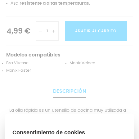
Asa
resistente a altas temperaturas
.
4,99 €
AÑADIR AL CARRITO
Modelos compatibles
Bra Vitesse
Monix Veloce
Monix Faster
DESCRIPCIÓN
La olla rápida es un utensilio de cocina muy utilizada a
diario en el invierno, por lo que puede que por el uso,
alguna de las piezas se haya deteriorado o incluso roto.
El asa lateral del cuerpo de la olla está
preparada para
soportar el peso de la olla y su contenido
, pero en