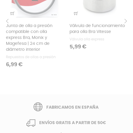
Junta de olla a presión
Válvula de funcionamiento
compatible con olla
para olla Bra Vitesse
‹
›
express Bra, Monix y
Válvula olla express
Magefesa | 24 cm de
Precio
5,99 €
diámetro interior
Repuestos de ollas a presión
Precio
6,99 €
FABRICAMOS EN ESPAÑA
ENVÍOS GRATIS A PARTIR DE 50€