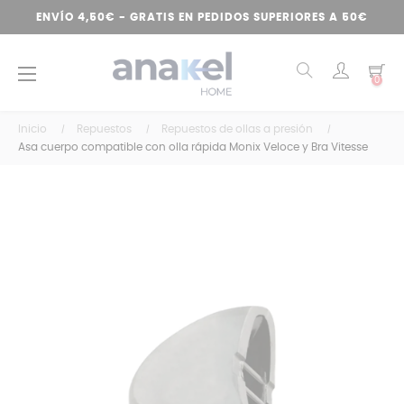
ENVÍO 4,50€ - GRATIS EN PEDIDOS SUPERIORES A 50€
Navegación
☰
0
de
palanca
Inicio
Repuestos
Repuestos de ollas a presión
Asa cuerpo compatible con olla rápida Monix Veloce y Bra Vitesse