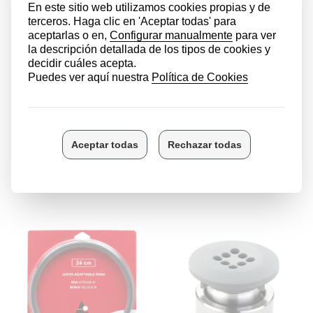
Anakel Home disponemos del reemplazo de esta pieza
para que siga manteniendo la olla en perfectas
condiciones en caso de necesitar cambiarla.
El asa está
fabricada en un plástico resistente y
duradero
, además de ser
termoresistente
. Su
instalación es mediante unos tornillos resistentes que
deben ser ajustados, para que al agarrar la olla no haya
holguras. El asa lateral es
compatible con las ollas
rápidas Monix Veloce y Faster y Bra Vitesse.
LOS CLIENTES QUE COMPRARON ESTE
PRODUCTO TAMBIÉN HAN COMPRADO: