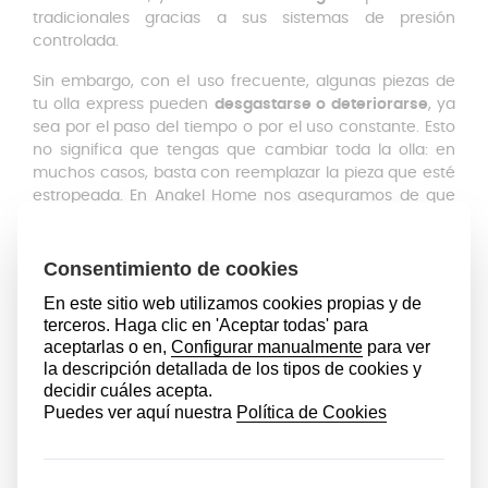
tradicionales gracias a sus sistemas de presión
controlada.
Sin embargo, con el uso frecuente, algunas piezas de
tu olla express pueden
desgastarse o deteriorarse
, ya
sea por el paso del tiempo o por el uso constante. Esto
no significa que tengas que cambiar toda la olla: en
muchos casos, basta con reemplazar la pieza que esté
estropeada. En Anakel Home nos aseguramos de que
tengas la opción de encontrar un recambio para todos
los repuestos de olla que buscas. Como por ejemplo,
un
mango
, una
junta
, un
asa
o una
válvula
.
Válvula de Olla Bra Vitesse:
Detalles
Pero es importante recalcar que si la válvula no
funciona correctamente, podría ser muy peligroso
usarla en esas condiciones. Una vez que la olla a
presión obtiene la presión suficiente,
la válvula regula y
expulsa los excesos de la misma
si no se baja la
potencia del fuego; es por eso que es importante que