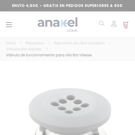
ENVÍO 4,50€ - GRATIS EN PEDIDOS SUPERIORES A 50€
Navegación
☰
0
de
palanca
Inicio
Repuestos
Repuestos de ollas a presión
Válvula olla express
Válvula de funcionamiento para olla Bra Vitesse