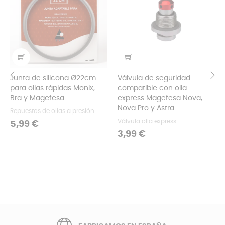
Junta de silicona Ø22cm
Válvula de seguridad
para ollas rápidas Monix,
compatible con olla
‹
›
Bra y Magefesa
express Magefesa Nova,
Nova Pro y Astra
Repuestos de ollas a presión
Válvula olla express
Precio
5,99 €
Precio
3,99 €