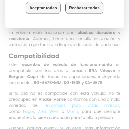
el estado de la válvula sea el adecuado y funcione
correctamente, ya que sino, los excesos de presión
serán expulsados a través de la goma y la tapa de la
olla, pudiendo ésta llegar a explotar.
La válvula está fabricado con
plástico duradero y
resistente.
Además, tiene una sencilla instalación y
extracción que facilita la limpieza después de cada uso.
Compatibilidad
Este
recambio de válvula de funcionamiento
es
compatible con las ollas a presión
BRA Vitesse
y
Bergner Capri
de todas las capacidades, incluyendo
los modelos
BG-4578-MM, SG-1535 y KA-4578
.
Si tu olla no es compatible con esta válvula, no te
preocupes: en
Anakel Home
contamos con una amplia
variedad de
recambios para otras marcas
,
como
Fagor
,
Alza
,
WMF
o
Monix
, para que siempre
encuentres la pieza adecuada para tu olla a presión.
¿Tienes alguna duda? Si quieres más información