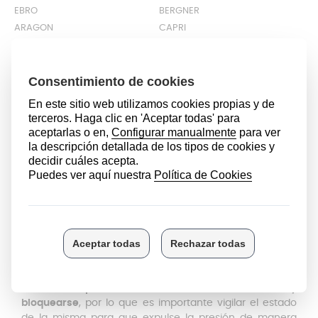
EBRO
BERGNER
ARAGON
CAPRI
DUERO
THE CHEF´S SAUCE BASEL
MAXI
MIDI
INFINITY CHEF TURBO PLUS
MARMICOC
LA COCOTTE
BG-4576
DESCRIPCIÓN
Cuando una de las piezas de la olla express falla, suele
generar inquietud ya que suele ser un utensilio utilizado
en el día a día, pero en Anakel Home disponemos de
muchos recambios y encontrarás el necesario para
seguir utilizando tu olla a presión y la mantendrás en
perfecto estado.
La válvula puede averiarse o verse obstruida y
bloquearse
, por lo que es importante vigilar el estado