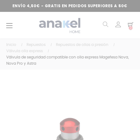
ENVÍO 4,50€ - GRATIS EN PEDIDOS SUPERIORES A 50€
Navegación
☰
0
de
palanca
Inicio
Repuestos
Repuestos de ollas a presión
Válvula olla express
Válvula de seguridad compatible con olla express Magefesa Nova,
Nova Pro y Astra