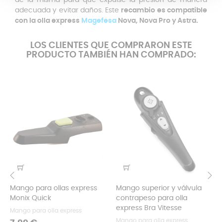
de la misma para que expulse la presión de manera
adecuada y evitar daños. Este
recambio es compatible
con la olla express
Magefesa
Nova, Nova Pro y Astra.
LOS CLIENTES QUE COMPRARON ESTE
PRODUCTO TAMBIÉN HAN COMPRADO:
Mango para ollas express
Mango superior y válvula
‹
›
Monix Quick
contrapeso para olla
express Bra Vitesse
Mango para olla express
Mango para olla express
Precio