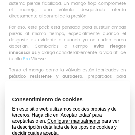
sistema pierde fiabilidad. Un mango flojo compromete
el manejo; una válvula desgastada afecta
directamente al control de la presión.
Por eso, este pack está pensado para sustituir ambas
piezas al mismo tiempo, especialmente cuando el
desgaste es evidente o cuando ya no rinden como
deberían. Cambiarlas a tiempo
evita riesgos
innecesarios
y alarga considerablemente la vida útil de
tu olla
Bra
Vitesse.
Tanto el mango como la válvula están fabricados en
plástico resistente y duradero
, preparados para
soportar altas temperaturas, presión constante y un
uso frecuente. No son recambios provisionales ni
frágiles: son piezas diseñadas para que vuelvas a
cocinar con normalidad, día tras día.
Con el mango nuevo recuperas un
agarre firme y
estable
, esencial cuando manipulas una olla caliente.
Con la válvula nueva, vuelves a tener un control
adecuado de la presión, evitando fugas irregulares o