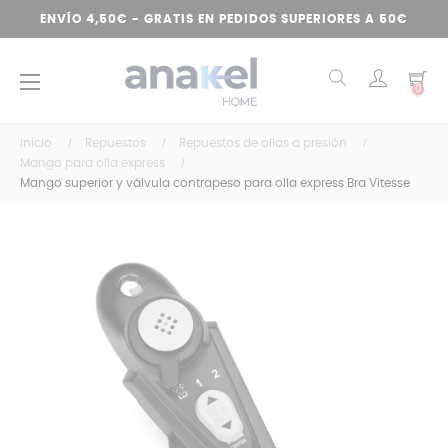
ENVÍO 4,50€ - GRATIS EN PEDIDOS SUPERIORES A 50€
Navegación
☰
0
de
palanca
Inicio
Repuestos
Repuestos de ollas a presión
Mango para olla express
Mango superior y válvula contrapeso para olla express Bra Vitesse