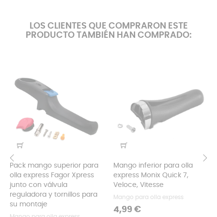
LOS CLIENTES QUE COMPRARON ESTE
PRODUCTO TAMBIÉN HAN COMPRADO:
Pack mango superior para
Mango inferior para olla
olla express Fagor Xpress
express Monix Quick 7,
‹
›
junto con válvula
Veloce, Vitesse
reguladora y tornillos para
Mango para olla express
su montaje
Precio
4,99 €
Mango para olla express