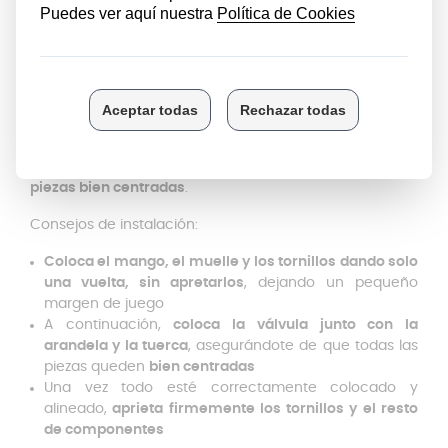
funcionamientos defectuosos.
Instalación sencilla: ¿Cómo
reemplazar las piezas?
No necesitas ser técnico ni llevar la olla a ningún
servicio externo. La instalación es sencilla, siempre que
sigas un detalle clave:
no apretar desde el principio ni
la válvula ni los tornillos hasta que no estén todas las
piezas bien centradas
.
Consejos de instalación:
Coloca el mango, el muelle y los tornillos dando solo
una vuelta, sin apretarlos
, dejando un pequeño
margen de juego
A continuación,
coloca la válvula junto con la
arandela y la tuerca
, asegurándote de que todas las
piezas queden
bien centradas
Una vez todo esté correctamente colocado y
alineado,
aprieta firmemente los tornillos y el resto
de componentes