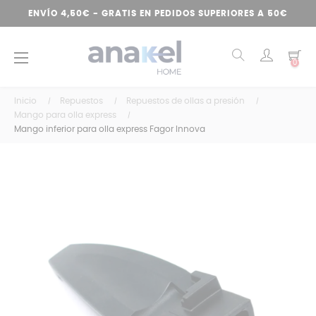
ENVÍO 4,50€ - GRATIS EN PEDIDOS SUPERIORES A 50€
Navegación
☰
0
de
palanca
Inicio
Repuestos
Repuestos de ollas a presión
Mango para olla express
Mango inferior para olla express Fagor Innova