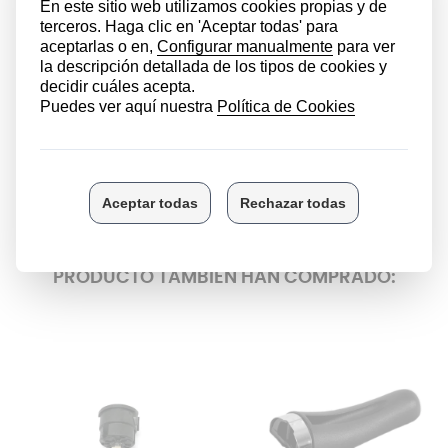
como una tijera
y permiten una apertura sin esfuerzos.
Si alguna de estas dos piezas ha sufrido daños, no es
necesario que cambie ambas si la otra está en buen
estado.
Este
recambio corresponde a la parte inferior del
mango
y
es compatible con
la olla express
Fagor
Innova
; está fabricado con materiales duraderos y
resistentes y es
muy sencillo de instalar
, por lo que en
pocos minutos tener tu olla express como si fuera
nueva.
LOS CLIENTES QUE COMPRARON ESTE
PRODUCTO TAMBIÉN HAN COMPRADO: