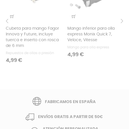
Cubeta para mango Fagor
Mango inferior para olla
‹
›
Innova y Future, incluye
express Monix Quick 7,
tuerca e inserto con rosca
Veloce, Vitesse
de 6 mm
Mango para olla express
Repuestos de ollas a presión
Precio
4,99 €
Precio
4,99 €
FABRICAMOS EN ESPAÑA
ENVÍOS GRATIS A PARTIR DE 50€