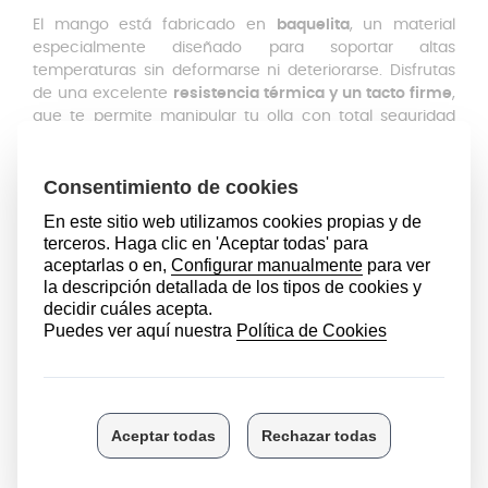
El mango está fabricado en
baquelita
, un material
especialmente diseñado para soportar altas
temperaturas sin deformarse ni deteriorarse. Disfrutas
de una excelente
resistencia térmica y un tacto firme
,
que te permite manipular tu olla con total seguridad
incluso durante cocciones prolongadas. Además, su
diseño ergonómico mejora el agarre, reduce el
esfuerzo al manejar la olla y te proporciona una
sensación de control total en cada uso.
El pulsador amarillo facilita la apertura y el cierre de la
olla de manera suave y sin esfuerzo. Este sistema
mejora tu experiencia de uso y te ayuda a prevenir
accidentes, quemaduras o manipulaciones incómodas.
El conjunto está pensado para ofrecerte una
mayor
estabilidad
al manipular la olla,
control seguro de la
presión, m
anejo cómodo
incluso con uso intensivo y
tranquilidad durante la cocción. Cocinar vuelve a ser
una experiencia práctica y segura, como el primer día.