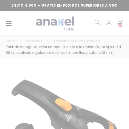
ENVÍO 4,50€ - GRATIS EN PEDIDOS SUPERIORES A 50€
Navegación
☰
0
de
palanca
Inicio
Repuestos
Repuestos de ollas a presión
Pack de mango superior compatible con olla rápida Fagor Splendid
98 con válvula reguladora de presión, tornillos y cubeta (8 mm)