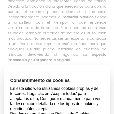
frigorífico comience a presentar signos de fatiga.
Debido a la tracción diaria que ejercemos para abrir la
puerta, el soporte puede agrietarse o romperse
inesperadamente. Además, el
material plástico
tiende
a amarillear con el tiempo, lo que envejece
visualmente toda la cocina. Si te encuentras en esta
situación, cambiar el tirador de nevera es la solución
más práctica. No necesitas ser un experto ni contratar
a un técnico; este repuesto está diseñado para que
cualquier usuario pueda instalarlo en cuestión de
minutos, devolviendo al frigorífico su
aspecto
impecable y su ergonomía original
.
Este modelo individual es el recambio perfecto para
sustituir el asa frigorífico Balay o el asa frigorífico Bosch,
siendo también totalmente compatible con diversos
modelos de Siemens. Al adquirir esta unidad suelta,
obtienes exactamente lo que necesitas para una
reparación puntual, evitando costes mayores y
asegurando un ajuste firme y seguro.
Para que la instalación sea correcta, es imprescindible