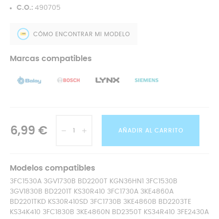
C.O.:
490705
CÓMO ENCONTRAR MI MODELO
Marcas compatibles
6,99 €
AÑADIR AL CARRITO
Modelos compatibles
3FC1530A 3GV1730B BD2200T KGN36HN1 3FC1530B
3GV1830B BD2201T KS30R410 3FC1730A 3KE4860A
BD2201TKD KS30R410SD 3FC1730B 3KE4860B BD2203TE
KS34K410 3FC1830B 3KE4860N BD2350T KS34R410 3FE2430A