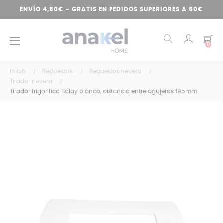
ENVÍO 4,50€ - GRATIS EN PEDIDOS SUPERIORES A 50€
Navegación
☰
0
de
palanca
Inicio
Repuestos
Repuestos nevera
Tirador nevera
Tirador frigorífico Balay blanco, distancia entre agujeros 195mm