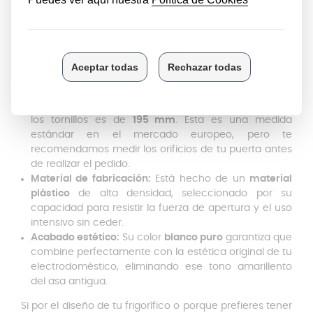
verificar las medidas de tu actual
tirador de nevera
.
Este componente ha sido fabricado siguiendo unos
estándares de precisión muy estrictos:
Longitud total:
La pieza mide
245 mm
de extremo a
extremo, proporcionando una superficie de agarre
amplia y cómoda para toda la familia.
Distancia de anclaje:
El espacio entre los centros de
los tornillos es de
195 mm
. Esta es una medida
estándar en el mercado europeo, pero te
recomendamos medir los orificios de tu puerta antes
de realizar el pedido.
Material de fabricación:
Está hecho de un
material
plástico
de alta densidad, seleccionado por su
capacidad para resistir la fuerza de apertura y el uso
intensivo sin ceder.
Acabado estético:
Su color
blanco puro
garantiza que
combine perfectamente con la estética original de tu
electrodoméstico, eliminando ese tono amarillento
del asa antigua.
Si por el diseño de tu frigorífico o porque prefieres tener