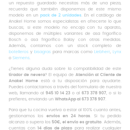
un repuesto guardado necesitas más de una pieza,
recuerda que también disponemos de este mismo
modelo en un
pack de 2 unidades
. En el catálogo de
Anakel Home somos especialistas en ofrecerte lo que
buscas; si este modelo no encaja con tu aparato,
disponemos de múltiples variantes de asa frigorífico
Bosch o asa frigorífico Balay con otras medidas.
Además, contamos con un stock completo de
botelleros
y
bisagras
para marcas como
Liebherr
,
Lynx
o
Siemens
.
¿Tienes alguna duda sobre la compatibilidad de este
tirador de nevera
? El equipo de
Atención al Cliente de
Anakel Home
está a tu disposición para ayudarte.
Puedes contactarnos a través del formulario de nuestra
web, llamando al
945 10 14 23
o al
673 378 907
, o si lo
prefieres, enviando un
WhatsApp al 673 378 907
.
Para que tu cocina vuelva a estar al 100% cuanto antes,
gestionamos los
envíos en 24 horas
. Si tu pedido
alcanza o supera los
50
€, el envío es gratuito
. Además,
cuentas con
14 días de plazo
para realizar cualquier