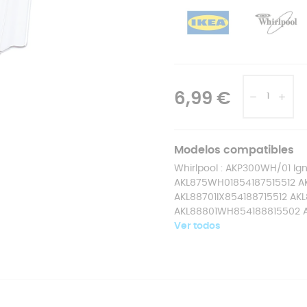
6,99 €
Modelos compatibles
Whirlpool : AKP300WH/01 Ign
AKL875WH01854187515512 A
AKL88701IX854188715512 AK
AKL88801WH854188815502 AK
Ver todos