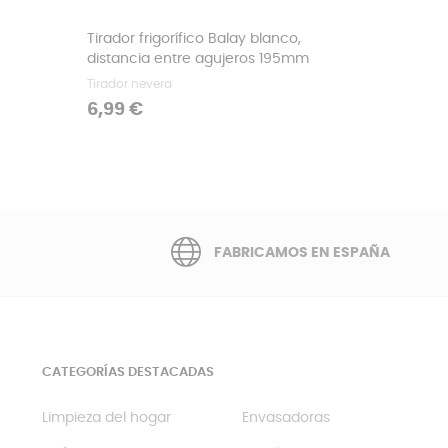
Tirador frigorífico Balay blanco,
distancia entre agujeros 195mm
Tirador nevera
Precio
6,99 €
FABRICAMOS EN ESPAÑA
CATEGORÍAS DESTACADAS
Limpieza del hogar
Envasadoras