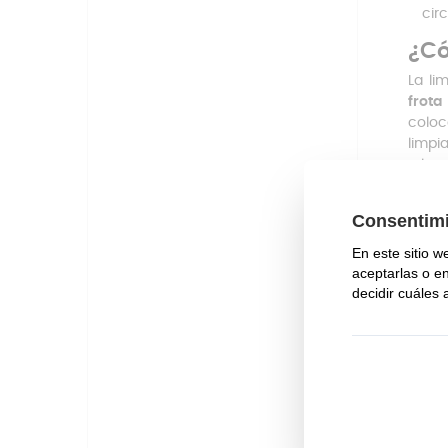
circ
¿Có
La li
frota
coloc
limpi
y la 
poco 
Para 
puede
Ademá
excel
atenc
antes
Ademá
Tamb