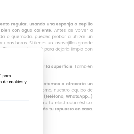
nto regular, usando una esponja o cepillo
 bien con agua caliente
. Antes de volver a
da o quemada, puedes probar a utilizar un
 unas horas. Si tienes un lavavajillas grande
jillas
y eso bastará para dejarla limpia con
licos que puedan rayar la superficie
. También
 sobre la parrilla.
bién nos comprometemos a ofrecerte un
 esta rejilla con tu horno, nuestro equipo de
os por cualquier vía (teléfono, WhatsApp…)
puesto adecuado para tu electrodoméstico.
en
24-48 horas tendrás tu repuesto en casa
.