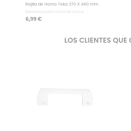
Rejilla de Horno Teka 370 X 460 mm
Repuestos para hornos de cocina
Precio
6,99 €
LOS CLIENTES QU