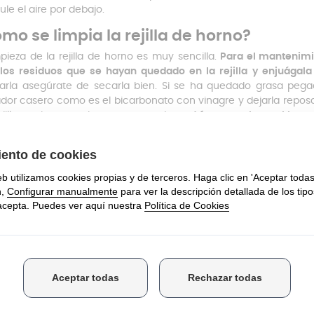
ule el aire por debajo.
mo se limpia la rejilla de horno?
mpieza de la rejilla de horno es muy sencilla.
Para el mantenimie
 los residuos que se hayan quedado en la rejilla y enjuágala
arla asegúrate de secarla bien. Si se ha quedado grasa pega
ador casero como es el bicarbonato con vinagre y dejarla reposar
rejilla no tiene mucha grasa pegada,
podrías meterla en el lavava
esfuerzo.
alargar la vida útil de la rejilla, evita el uso de estropajos metá
s protegerla colocando papel de horno o bandejas antiadherentes
s de ofrecer productos de alta calidad,
en
Anakel Home
tam
ente servicio
. Si tienes alguna duda sobre la compatibilidad de
ión al cliente estará encantado de ayudarte.
Puedes contactarn
 de realizar tu compra
para asegurarte de que compras el re
s, si tienes prisa en conseguir tu repuesto, no te preocupes, 
ién será
gratis si el pedido supera los 50€.