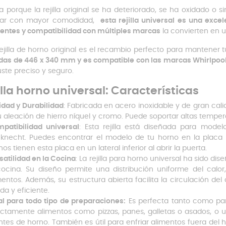
a porque la rejilla original se ha deteriorado, se ha oxidado 
nar con mayor comodidad,
esta rejilla universal es una excel
tentes y compatibilidad con múltiples marcas
la convierten en u
rejilla de horno original es el recambio perfecto para mantener
as de 446 x 340 mm y es compatible con las marcas Whirlpool, 
uste preciso y seguro.
illa horno universal: Características
idad y Durabilidad
: Fabricada en acero inoxidable y de gran calid
u aleación de hierro níquel y cromo. Puede soportar altas temper
patibilidad universal
: Esta rejilla está diseñada para modelo
knecht. Puedes encontrar el modelo de tu horno en la placa 
nos tienen esta placa en un lateral inferior al abrir la puerta.
satilidad en la Cocina
: La rejilla para horno universal ha sido di
cocina. Su diseño permite una distribución uniforme del cal
mentos. Además, su estructura abierta facilita la circulación de
ida y eficiente.
al para todo tipo de preparaciones:
Es perfecta tanto como pa
ectamente alimentos como pizzas, panes, galletas o asados, o u
ntes de horno. También es útil para enfriar alimentos fuera del