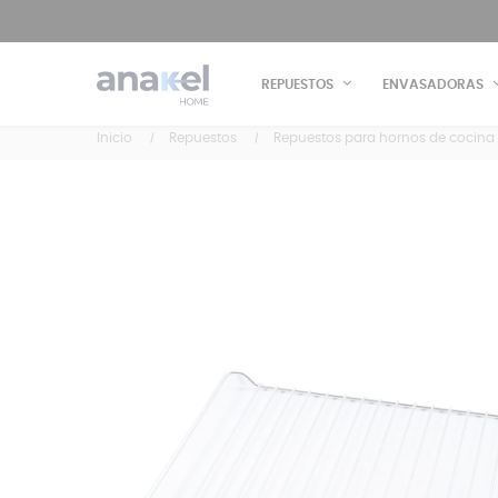
REPUESTOS
ENVASADORAS
Inicio
Repuestos
Repuestos para hornos de cocina