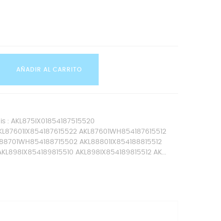
AÑADIR AL CARRITO
is : AKL875IX01854187515520
KL87601IX854187615522 AKL87601WH854187615512
L88701WH854188715502 AKL88801IX854188815512
L898IX854189815510 AKL898IX854189815512 AK...