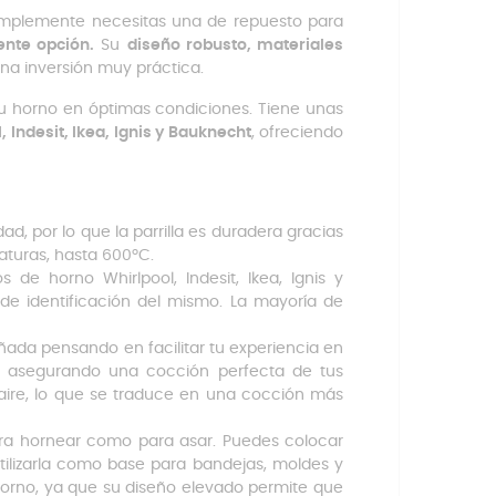
o simplemente necesitas una de repuesto para
ente opción.
Su
diseño robusto, materiales
na inversión muy práctica.
 tu horno en óptimas condiciones. Tiene unas
Indesit, Ikea, Ignis y Bauknecht
, ofreciendo
ad, por lo que la parrilla es duradera gracias
aturas, hasta 600ºC.
s de horno Whirlpool, Indesit, Ikea, Ignis y
de identificación del mismo. La mayoría de
señada pensando en facilitar tu experiencia en
or, asegurando una cocción perfecta de tus
l aire, lo que se traduce en una cocción más
ra hornear como para asar. Puedes colocar
tilizarla como base para bandejas, moldes y
 horno, ya que su diseño elevado permite que