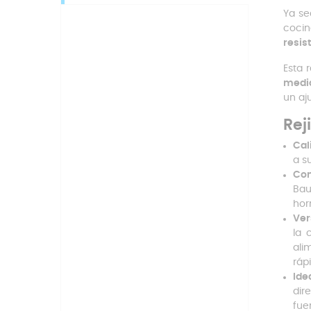
Ya se
coci
resis
Esta 
medid
un aj
Rej
Cal
a s
Com
Bau
hor
Ver
la 
ali
ráp
Ide
dir
fue