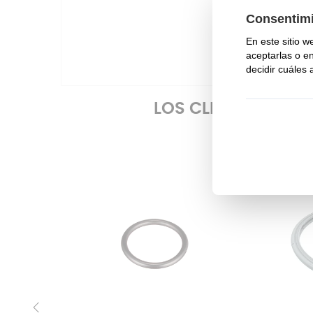
busca
Este 
diám
LOS CLIENTES QU