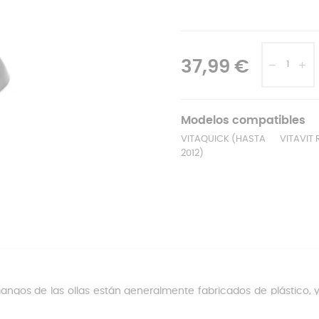
37,99 €
Modelos compatibles
VITAQUICK (HASTA
VITAVIT
2012)
angos de las ollas están generalmente fabricados de plástico, y
r, agrietar o deformar
con el calor. Si esto pasa, no es necesa