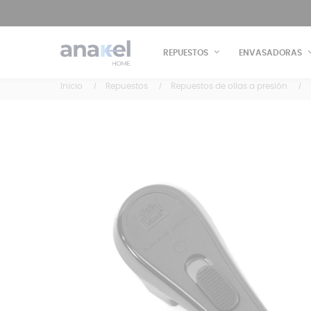
REPUESTOS
ENVASADORAS
Inicio
Repuestos
Repuestos de ollas a presión