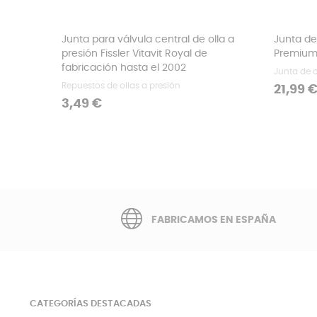
‹
Junta para válvula central de olla a
Junta de 
presión Fissler Vitavit Royal de
Premium,
fabricación hasta el 2002
Junta de o
Repuestos de ollas a presión
Precio
21,99 
Precio
3,49 €
FABRICAMOS EN ESPAÑA
CATEGORÍAS DESTACADAS