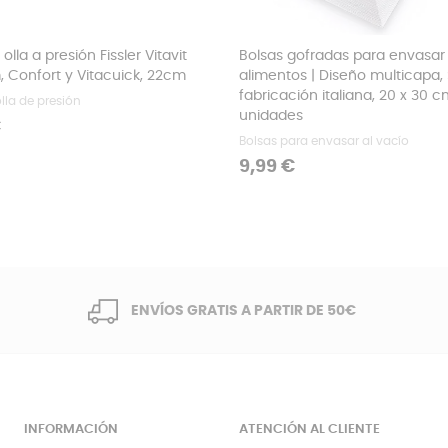
olla a presión Fissler Vitavit
Bolsas gofradas para envasar 
 Confort y Vitacuick, 22cm
alimentos | Diseño multicapa, 
fabricación italiana, 20 x 30 c
lla de presión
unidades
€
Bolsas para envasar al vacío
Precio
9,99 €
ENVÍOS GRATIS A PARTIR DE 50€
INFORMACIÓN
ATENCIÓN AL CLIENTE