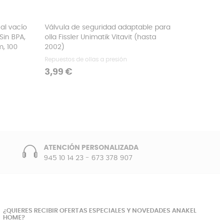
›
al vacío
Válvula de seguridad adaptable para
Junta de
Sin BPA,
olla Fissler Unimatik Vitavit (hasta
Repuestos
m, 100
2002)
Precio
25,99
Repuestos de ollas a presión
Precio
3,99 €
ATENCIÓN PERSONALIZADA
945 10 14 23
-
673 378 907
¿QUIERES RECIBIR OFERTAS ESPECIALES Y NOVEDADES ANAKEL
HOME?