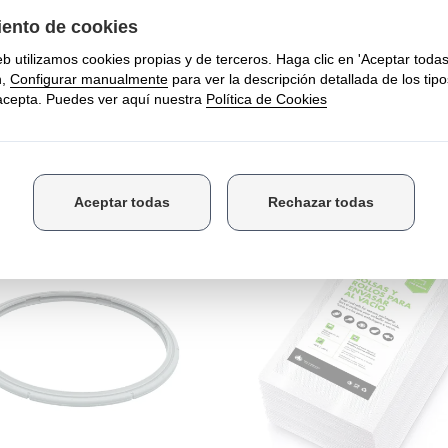
r el recambio para tu modelo exacto
.
mango superior es
adecuado para las ollas a presión
Vitaquick (
etro Ø22cm
de
Fissler
.
E COMPRARON ESTE PRODUCTO TAMBI