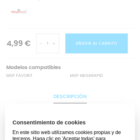
4,99 €
AÑADIR AL CARRITO
Modelos compatibles
MGF FAVORIT
MGF MEGARAPID
DESCRIPCIÓN
Si la olla express es un utensilio muy utilizado en tu día a
día, es
importante que revises asiduamente el estado
de la misma y de sus piezas
para asegurarte de que
están en perfectas condiciones y así hacer un
uso