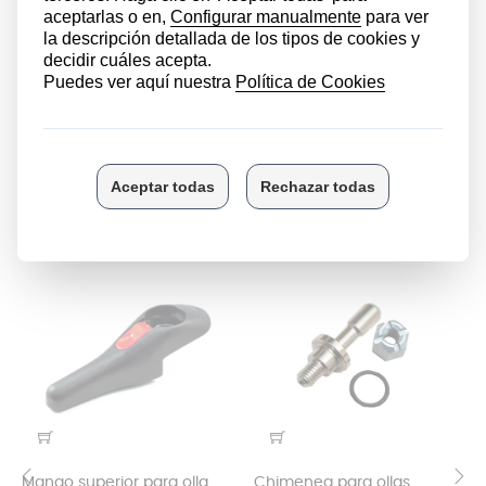
seguro y correcto
.
Si notas que la válvula está averiada es preciso que la
sustituyas en cuanto aprecies cualquier mínimo fallo.
Esta válvula de contrapeso es un
recambio
imprescindible en su olla
Magefesa
.
LOS CLIENTES QUE COMPRARON ESTE
PRODUCTO TAMBIÉN HAN COMPRADO:
Mango superior para olla
Chimenea para ollas