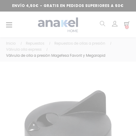
ENVÍO 4,50€ - GRATIS EN PEDIDOS SUPERIORES A 50€
Navegación
☰
0
de
palanca
Inicio
Repuestos
Repuestos de ollas a presión
Válvula olla express
Válvula de olla a presión Magefesa Favorit y Megarapid