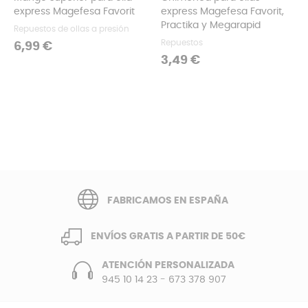
express Magefesa Favorit
express Magefesa Favorit,
‹
›
Practika y Megarapid
Repuestos de ollas a presión
Repuestos
Precio
6,99 €
Precio
3,49 €
FABRICAMOS EN ESPAÑA
ENVÍOS GRATIS A PARTIR DE 50€
ATENCIÓN PERSONALIZADA
945 10 14 23
-
673 378 907