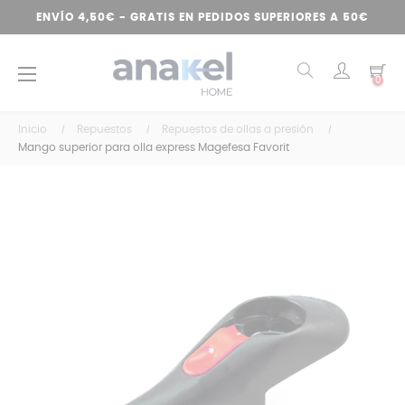
ENVÍO 4,50€ - GRATIS EN PEDIDOS SUPERIORES A 50€
Navegación
☰
0
de
palanca
Inicio
Repuestos
Repuestos de ollas a presión
Mango superior para olla express Magefesa Favorit