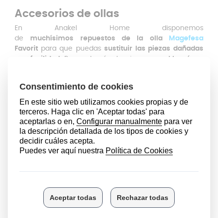
Accesorios de ollas
En Anakel Home disponemos
de
muchísimos repuestos de la olla
Magefesa
Favorit
para que puedas
sustituir las piezas dañadas
con facilidad
. Pero además de piezas para Magefesa,
también contamos para marcas reconocidas como
Alza
,
Bra
,
Fissler
,
Monix
o
WMF
. Contamos con muchos
elementos de la olla rápida Magefesa Favorit u otras
marcas:
Asas laterales para un transporte seguro.
Junta de silicona para mantener la presión.
Mangos superiores e inferiores.
Válvula de seguridad.
Si necesitas ayuda para comprobar la compatibilidad
de tu olla express Favorit con este recambio no dudes
en ponerte en contacto con nosotros. Nuestro equipo
de
Atención al cliente
te atenderán en la mayor
brevedad posible de manera 100% personalizada.
Puedes contactarnos a través de alguna de estas