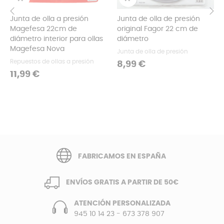
Junta de olla a presión
Junta de olla de presión
Magefesa 22cm de
original Fagor 22 cm de
‹
›
diámetro interior para ollas
diámetro
Magefesa Nova
Junta de olla de presión
Repuestos de ollas a presión
Precio
8,99 €
Precio
11,99 €
FABRICAMOS EN ESPAÑA
ENVÍOS GRATIS A PARTIR DE 50€
ATENCIÓN PERSONALIZADA
945 10 14 23
-
673 378 907