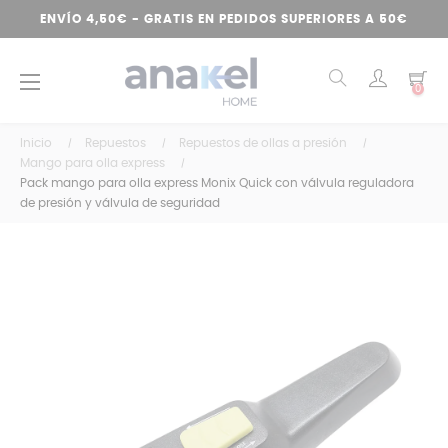
ENVÍO 4,50€ - GRATIS EN PEDIDOS SUPERIORES A 50€
Navegación
☰
0
de
palanca
Inicio
Repuestos
Repuestos de ollas a presión
Mango para olla express
Pack mango para olla express Monix Quick con válvula reguladora
de presión y válvula de seguridad