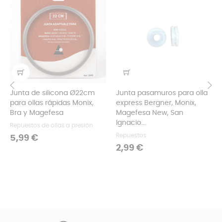
Junta de silicona Ø22cm
Junta pasamuros para olla
para ollas rápidas Monix,
express Bergner, Monix,
‹
›
Bra y Magefesa
Magefesa New, San
Ignacio...
Repuestos de ollas a presión
Repuestos
Precio
5,99 €
Precio
2,99 €