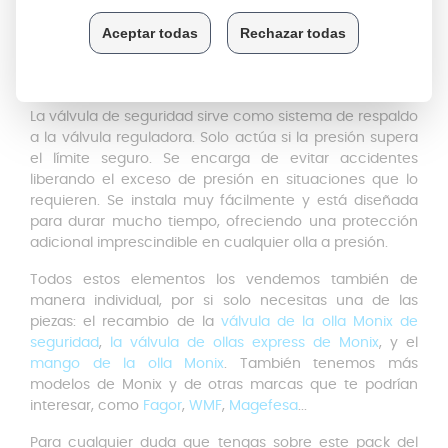
dentro de la parte superior del mango de la olla Monix.
Para garantizar la
seguridad de la olla
, una vez se note
que no libera bien el vapor, hay que cambiar la válvula.
Válvula de seguridad Monix
La válvula de seguridad sirve como sistema de respaldo
a la válvula reguladora. Solo actúa si la presión supera
el límite seguro. Se encarga de evitar accidentes
liberando el exceso de presión en situaciones que lo
requieren. Se instala muy fácilmente y está diseñada
para durar mucho tiempo, ofreciendo una protección
adicional imprescindible en cualquier olla a presión.
Todos estos elementos los vendemos también de
manera individual, por si solo necesitas una de las
piezas: el recambio de la
válvula de la olla Monix de
seguridad
,
la válvula de ollas express de Monix
, y el
mango de la olla Monix
. También tenemos más
modelos de Monix y de otras marcas que te podrían
interesar, como
Fagor
,
WMF
,
Magefesa
...
Para cualquier duda que tengas sobre este pack del