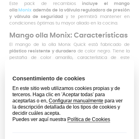
Este pack de recambios
incluye el mango
olla
Monix
además de la válvula reguladora de presión
y válvula de seguridad
y te permitirá mantener en
condiciones óptimas tu mayor aliado en la cocina.
Mango olla Monix: Características
El mango de la olla Monix Quick está fabricado de
plástico resistente y duradero
de color negro. Tiene la
pestaña de color amarillo, característica de este
modelo. Con este mango de olla Monix podrás abrir y
cerrar la tapa correctamente y transportarle sin riesgo
de quemaduras, asegurando un agarre firme y
cómodo en cada uso. Es una pieza fundamental para el
correcto funcionamiento de la olla, ya que forma parte
del sistema de cierre y facilita su manipulación diaria.
El recambio de válvula de olla Monix también está
incluido. La válvula de la olla rápida de Monix se ocupa
de liberar el vapor cuando se alcanza la presión
adecuada, evitando que se acumule en exceso. Este
accesorio de color gris se instala introduciéndola