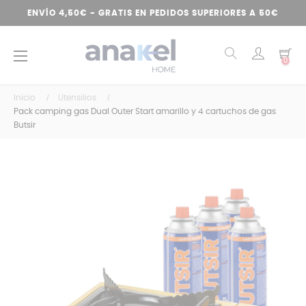
ENVÍO 4,50€ - GRATIS EN PEDIDOS SUPERIORES A 50€
Navegación
☰
0
de
palanca
Inicio
Utensilios
Pack camping gas Dual Outer Start amarillo y 4 cartuchos de gas
Butsir