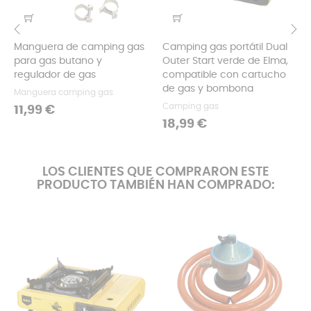
Manguera de camping gas
Camping gas portátil Dual
‹
›
para gas butano y
Outer Start verde de Elma,
regulador de gas
compatible con cartucho
de gas y bombona
Manguera camping gas
Camping gas
Precio
11,99 €
Precio
18,99 €
LOS CLIENTES QUE COMPRARON ESTE
PRODUCTO TAMBIÉN HAN COMPRADO: