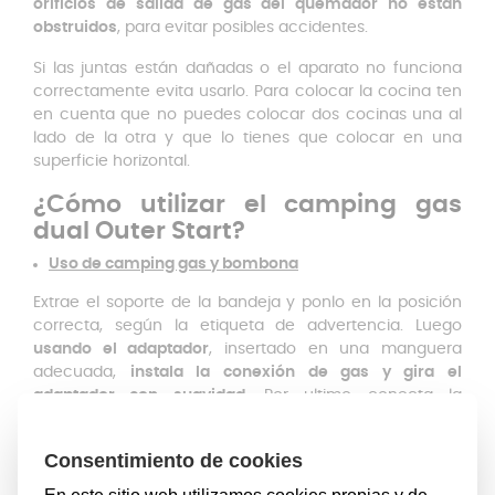
orificios de salida de gas del quemador no están
obstruidos
, para evitar posibles accidentes.
Si las juntas están dañadas o el aparato no funciona
correctamente evita usarlo. Para colocar la cocina ten
en cuenta que no puedes colocar dos cocinas una al
lado de la otra y que lo tienes que colocar en una
superficie horizontal.
¿Cómo utilizar el camping gas
dual Outer Start?
Uso de camping gas y bombona
Extrae el soporte de la bandeja y ponlo en la posición
correcta, según la etiqueta de advertencia. Luego
usando el adaptador
, insertado en una manguera
adecuada,
instala la conexión de gas y gira el
adaptador con suavidad
. Por ultimo conecta la
bombona de gas por medio de la manguera de butano.
Uso de camping gas y cartucho