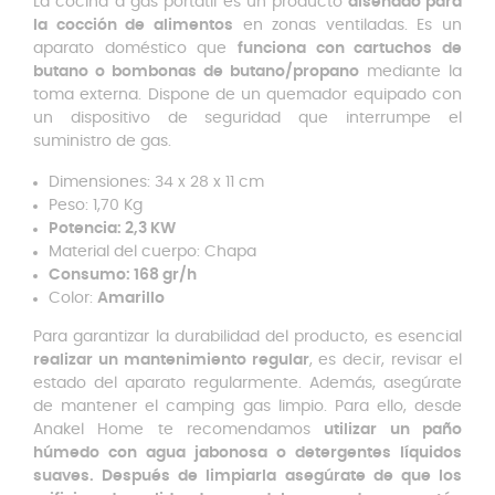
La cocina a gas portátil es un producto
diseñado para
la cocción de alimentos
en zonas ventiladas. Es un
aparato doméstico que
funciona con cartuchos de
butano o bombonas de butano/propano
mediante la
toma externa. Dispone de un quemador equipado con
un dispositivo de seguridad que interrumpe el
suministro de gas.
Dimensiones: 34 x 28 x 11 cm
Peso: 1,70 Kg
Potencia: 2,3 KW
Material del cuerpo: Chapa
Consumo: 168 gr/h
Color:
Amarillo
Para garantizar la durabilidad del producto, es esencial
realizar un mantenimiento regular
, es decir, revisar el
estado del aparato regularmente. Además, asegúrate
de mantener el camping gas limpio. Para ello, desde
Anakel Home te recomendamos
utilizar un paño
húmedo con agua jabonosa o detergentes líquidos
suaves. Después de limpiarla asegúrate de que los