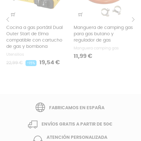
Cocina a gas portátil Dual
Manguera de camping gas
‹
›
Outer Start de Elma
para gas butano y
compatible con cartucho
regulador de gas
de gas y bombona
Manguera camping gas
Utensilios
Precio
11,99 €
Precio
Precio
19,54 €
22,99 €
-15%
regular
FABRICAMOS EN ESPAÑA
ENVÍOS GRATIS A PARTIR DE 50€
ATENCIÓN PERSONALIZADA