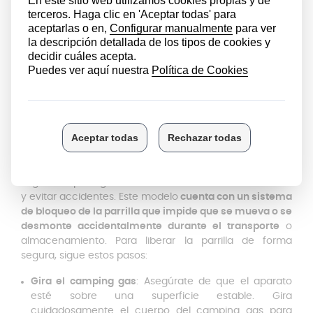
Extrae el soporte de la bandeja y ponlo en la posición
correcta, según la etiqueta de advertencia. Luego
abre
la tapa del comportamiento del cartucho
,
retira el
tapón del cartucho e introdúcelo con la cabeza hacia
delante
, alineada con la guía de la válvula. Por último,
empuja hacia abajo la palanca de cierre bloqueando el
cartucho
, teniendo en cuenta que el selector debe
estar en posición OFF.
Advertencias antes del primer uso
Antes de utilizar la cocina de gas por primera vez, es
importante tener en cuenta algunas precauciones de
seguridad para garantizar un funcionamiento correcto
y evitar accidentes. Este modelo
cuenta con un sistema
de bloqueo de la parrilla que impide que se mueva o se
desmonte accidentalmente durante el transporte
o
almacenamiento. Para liberar la parrilla de forma
segura, sigue estos pasos:
Gira el camping gas
: Asegúrate de que el aparato
esté sobre una superficie estable. Gira
cuidadosamente el cuerpo del camping gas para