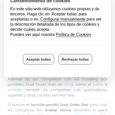
sencillo
Gas contenido: El cartucho contiene
butano e
isobutano
, lo que lo hace un producto peligroso con
gas inflamable. Por lo que hay que mantenerlo
siempre fuera del alcance de los niños
Cumple con la
normativa europea
vigente 2019/2020
Con este pack podrás cocinar
desayuno, comida y
cena
sin preocuparte por quedarte sin gas. Perfecto
para barbacoas, excursiones en montaña, acampadas
o viajes en autocaravana.
Compatibilidad con cocinas
portátiles
Además de ser compatible con los camping gas
portátiles Dual Outer Start de
Elma
, como el
verde
o
amarillo
, también es compatible con quemadores,
sopletes y otras cocinas del mercado.
Si buscas el
hornillo portátil Dual Outer Star
junto con
los cartuchos, en
Anakel Home
tenemos el pack