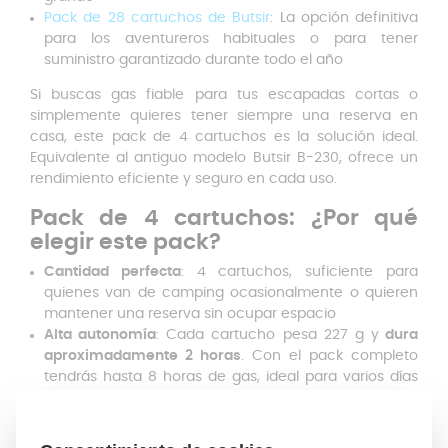
Pack de 28 cartuchos de Butsir
: La opción definitiva
para los aventureros habituales o para tener
suministro garantizado durante todo el año
Si buscas gas fiable para tus escapadas cortas o
simplemente quieres tener siempre una reserva en
casa, este pack de 4 cartuchos es la solución ideal.
Equivalente al antiguo modelo Butsir B-230, ofrece un
rendimiento eficiente y seguro en cada uso.
Pack de 4 cartuchos: ¿Por qué
elegir este pack?
Cantidad perfecta
: 4 cartuchos, suficiente para
quienes van de camping ocasionalmente o quieren
mantener una reserva sin ocupar espacio
Alta autonomía
: Cada cartucho pesa 227 g y
dura
aproximadamente 2 horas
. Con el pack completo
tendrás hasta 8 horas de gas, ideal para varios días
de excursión o acampada
Seguridad
garantizada: Cada cartucho incluye una
válvula de seguridad para un uso más seguro y