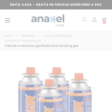
ENVÍO 4,50€ - GRATIS EN PEDIDOS SUPERIORES A 50€
Navegación
☰
0
de
palanca
Inicio
Utensilios
Cocina portátil gas
Cartuchos camping gas
Pack de 4 cartuchos gas Butsir para camping gas