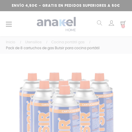
ENVÍO 4,50€ - GRATIS EN PEDIDOS SUPERIORES A 50€
Navegación
☰
0
de
palanca
Inicio
Utensilios
Cocina portátil gas
Pack de 8 cartuchos de gas Butsir para cocina portátil