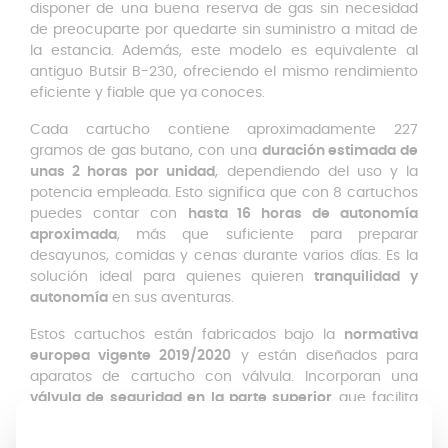
disponer de una buena reserva de gas sin necesidad
de preocuparte por quedarte sin suministro a mitad de
la estancia. Además, este modelo es equivalente al
antiguo Butsir B-230, ofreciendo el mismo rendimiento
eficiente y fiable que ya conoces.
Cada cartucho contiene aproximadamente 227
gramos de gas butano, con una
duración estimada de
unas 2 horas por unidad
, dependiendo del uso y la
potencia empleada. Esto significa que con 8 cartuchos
puedes contar con
hasta 16 horas de autonomía
aproximada
, más que suficiente para preparar
desayunos, comidas y cenas durante varios días. Es la
solución ideal para quienes quieren
tranquilidad y
autonomía
en sus aventuras.
Estos cartuchos están fabricados bajo la
normativa
europea vigente 2019/2020
y están diseñados para
aparatos de cartucho con válvula. Incorporan una
válvula de seguridad en la parte superior
que facilita
un uso más cómodo y seguro, permitiendo su
colocación y retirada de manera sencilla.