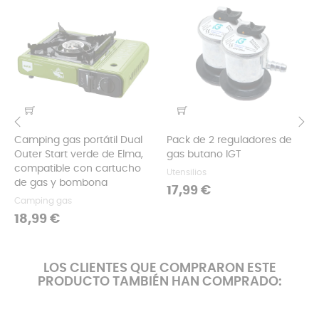
Camping gas portátil Dual
Pack de 2 reguladores de
‹
›
Outer Start verde de Elma,
gas butano IGT
compatible con cartucho
Utensilios
de gas y bombona
Precio
17,99 €
Camping gas
Precio
18,99 €
LOS CLIENTES QUE COMPRARON ESTE
PRODUCTO TAMBIÉN HAN COMPRADO: