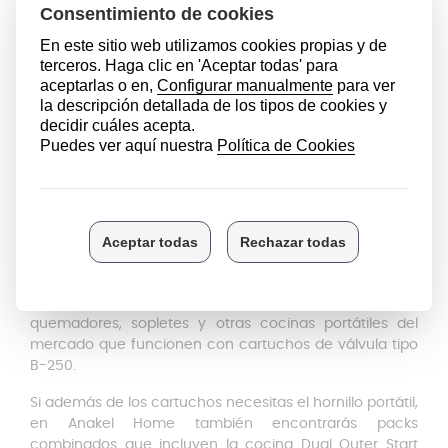
El contenido del cartucho es una
mezcla de butano e
isobutano
, lo que garantiza un buen rendimiento en
exteriores. No obstante, al tratarse de gas inflamable, es
importante manipularlos con precaución y
mantenerlos siempre fuera del alcance de los niños.
Desde Anakel Home te recomendamos almacenarlos
en un lugar fresco y ventilado, lejos de fuentes de calor.
Cocinas portátiles compatibles
Son compatibles con cocinas portátiles como la Dual
Outer Start de
Elma
, tanto en su
versión verde
como
amarilla
, así como con modelos similares como Outer
Advance. Además, pueden utilizarse con distintos
quemadores, sopletes y otras cocinas portátiles del
mercado que funcionen con cartuchos de válvula tipo
B-250.
Si además de los cartuchos necesitas el hornillo portátil,
en Anakel Home también encontrarás packs
combinados que incluyen la cocina Dual Outer Start