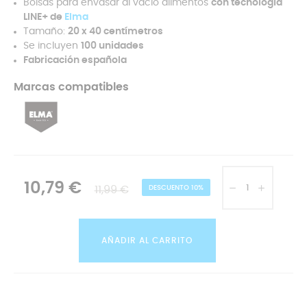
Bolsas para envasar al vacío alimentos
con tecnología
LINE+ de
Elma
Tamaño:
20 x 40 centímetros
Se incluyen
100 unidades
Fabricación española
Marcas compatibles
10,79 €
11,99 €
DESCUENTO 10%
AÑADIR AL CARRITO