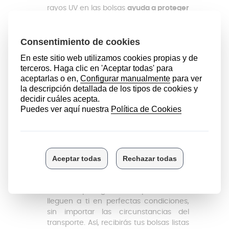
rayos UV en las bolsas
ayuda a proteger
los alimentos de los efectos negativos
de la exposición a la luz
. Esto asegura
que los nutrientes y la frescura de tus
productos se mantengan incluso
cuando estén en contacto con la luz
solar.
Libres de BPA – Seguridad total
: Con las
bolsas Elma LINE+, puedes estar
tranquilo. Están fabricadas sin BPA, lo
que significa que
no hay riesgo de que
sustancias químicas dañinas pasen a
tus alimentos
. Son 100% seguras para el
envasado y almacenamiento de tus
productos.
Embalaje mejorado para una mayor
resistencia
: El nuevo embalaje está
diseñado para garantizar que las bolsas
lleguen a ti en perfectas condiciones,
sin importar las circunstancias del
transporte. Así, recibirás tus bolsas listas