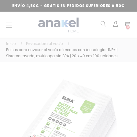
ENVÍO 4,50€ - GRATIS EN PEDIDOS SUPERIORES A 50€
Navegación
☰
0
de
palanca
Inicio
Envasadora al vacío
Bolsas para envasar al vacío alimentos con tecnología LINE+ |
Sistema rayado, multicapa, sin BPA | 20 x 40 cm, 100 unidades