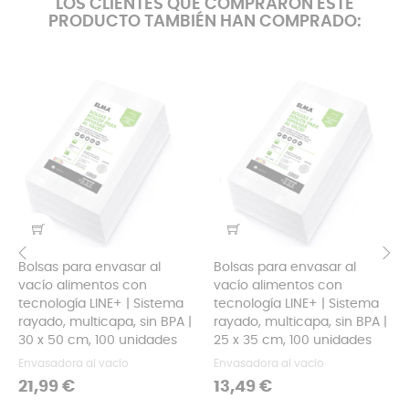
LOS CLIENTES QUE COMPRARON ESTE
PRODUCTO TAMBIÉN HAN COMPRADO:
Bolsas para envasar al
Bolsas para envasar al
vacío alimentos con
vacío alimentos con
‹
›
tecnología LINE+ | Sistema
tecnología LINE+ | Sistema
rayado, multicapa, sin BPA |
rayado, multicapa, sin BPA |
30 x 50 cm, 100 unidades
25 x 35 cm, 100 unidades
Envasadora al vacío
Envasadora al vacío
Precio
Precio
21,99 €
13,49 €