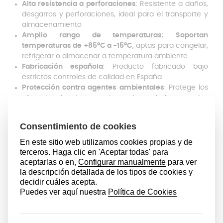
Alta resistencia a perforaciones
: Resistente a daños,
desgarros y perforaciones, ideal para el transporte y
almacenamiento
Amplio rango de temperaturas: Soportan
temperaturas de +85ºC a -15ºC
, aptas para congelar,
refrigerar o almacenar a temperatura ambiente
Fabricación española
: Producto fabricado bajo
estrictos controles de calidad en España
Protección contra agentes ambientales
: Protege los
alimentos de microorganismos, humedad y escarcha
Fácil de usar y flexible
: Material flexible y resistente
que facilita un proceso de envasado rápido y seguro
Ideal para todo tipo de alimentos
: Adecuadas para
carne, frutas, verduras, pan, pasta, queso, entre otros
Libre de BPA
: Cumple con los más altos estándares
de seguridad alimentaria, garantizando
ausencia de
sustancias químicas dañinas
¿Qué ventajas tiene envasar al
vacío?
Envasar al vacío ofrece varias
ventajas clave tanto