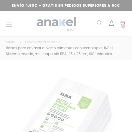
ENVÍO 4,50€ - GRATIS EN PEDIDOS SUPERIORES A 50€
Navegación
☰
0
de
palanca
Inicio
Envasadora al vacío
Bolsas para envasar al vacío alimentos con tecnología LINE+ |
Sistema rayado, multicapa, sin BPA | 15 x 25 cm, 100 unidades