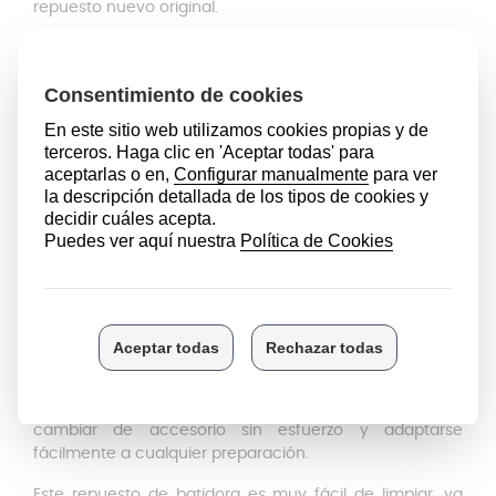
repuesto nuevo original.
Brazo metálico de Braun 4200
Multiquick 9
Este recambio está fabricado de acero inoxidable de
gran calidad.
Es el modelo insignia de Braun, cuenta
con la
tecnología ACTIVEBlade
, que desplaza las
cuchillas del brazo arriba y abajo, garantizando hasta
un 40% menos de esfuerzo para batir los ingredientes
más duros. También cuenta con la
tecnología
PowerBell Pus
. Este brazo metálico cuenta con una
cuchilla de trituración adicional que proporciona más
cortes por rotación y mezcla piezas grandes e
ingredientes duros con mayor facilidad.
El brazo metálico de Braun 4200 también destaca por
su diseño ergonómico y moderno.
El brazo se acopla y
desacopla de forma rápida y sencilla, permitiendo
cambiar de accesorio sin esfuerzo y adaptarse
fácilmente a cualquier preparación.
Este repuesto de batidora es muy fácil de limpiar, ya