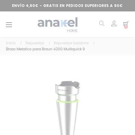
ENVÍO 4,50€ - GRATIS EN PEDIDOS SUPERIORES A 50€
Navegación
☰
0
de
palanca
Inicio
Repuestos
Repuestos batidora
Brazo Metalico para Braun 4200 Multiquick 9