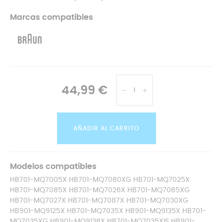
Marcas compatibles
44,99 €
AÑADIR AL CARRITO
Modelos compatibles
HB701-MQ7005X HB701-MQ7080XG HB701-MQ7025X
HB701-MQ7085X HB701-MQ7026X HB701-MQ7085XG
HB701-MQ7027X HB701-MQ7087X HB701-MQ7030XG
HB901-MQ9125X HB701-MQ7035X HB901-MQ9135X HB701-
MQ7035XG HB901-MQ9138X HB701-MQ7035XIS HB901-