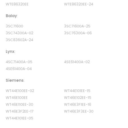
WTE86320EE
WTE86320EE-24
Balay
:
3SC71600
3SC71600A-25
3SC74300A-02
3SC76300A-06
3SC83602A-24
Lynx
:
4SC71400A-05
4SE61400A-02
4SE61400A-04
Siemens
:
WT44E100EE-02
WT44E101EE-15
WT46E100EE
WT46E102EE-15
WT46E110EE-30
WT46E3F1EE-16
WT46E3F2EE-17
WT46E3F3EE-30
WT44E101EE-05