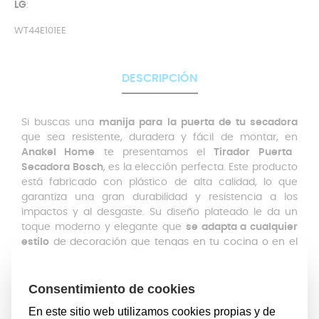
LG
:
WT44E101EE
DESCRIPCIÓN
Si buscas una
manija para la puerta de tu secadora
que sea resistente, duradera y fácil de montar, en
Anakel Home
te presentamos el
Tirador Puerta
Secadora Bosch
, es la elección perfecta. Este producto
está fabricado con plástico de alta calidad, lo que
garantiza una gran durabilidad y resistencia a los
impactos y al desgaste. Su diseño plateado le da un
toque moderno y elegante que
se adapta a cualquier
estilo
de decoración que tengas en tu cocina o en el
lugar donde se encuentre el producto.
Además, el
Tirador Secadora Bosch
es compatible con
varias marcas de electrodomésticos, como
Bosch
,
Balay
,
Lynx
,
Siemens
y
LG
,
lo que implica que podrás