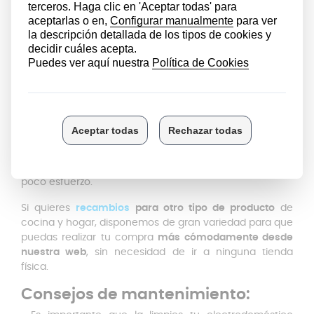
instalarlo fácilmente independientemente del
modelo
que tengas
. Esto es especialmente útil si, por
casualidad, tienes varias secadoras en diferentes
ubicaciones, ya que puedes utilizar la misma maneta
para todas ellas.
El montaje del Tirador Bosch es muy sencillo, lo que te
ahorrará tiempo y esfuerzo
. No necesitarás contratar a
un técnico para que lo instale, ya que podrás hacerlo
tú mismo de forma rápida y sencilla. Esto significa que
podrás disfrutar de una puerta para secadoras
completamente funcional en poco tiempo y con muy
poco esfuerzo.
Si quieres
recambios
para otro tipo de producto
de
cocina y hogar, disponemos de gran variedad para que
puedas realizar tu compra
más cómodamente desde
nuestra web
, sin necesidad de ir a ninguna tienda
física.
Consejos de mantenimiento: