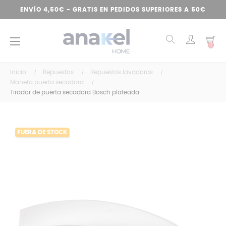
ENVÍO 4,50€ - GRATIS EN PEDIDOS SUPERIORES A 50€
Navegación
☰
0
de
palanca
Inicio
Repuestos
Repuestos lavadoras
Maneta puerta secadora
Tirador de puerta secadora Bosch plateada
FUERA DE STOCK