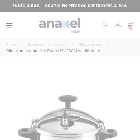
ENVÍO 4,50€ - GRATIS EN PEDIDOS SUPERIORES A 50€
Navegación
☰
0
de
palanca
Inicio
Utensilios
Menaje
Ollas express
Olla express a presión Evinox 16L 28CM de diámetro