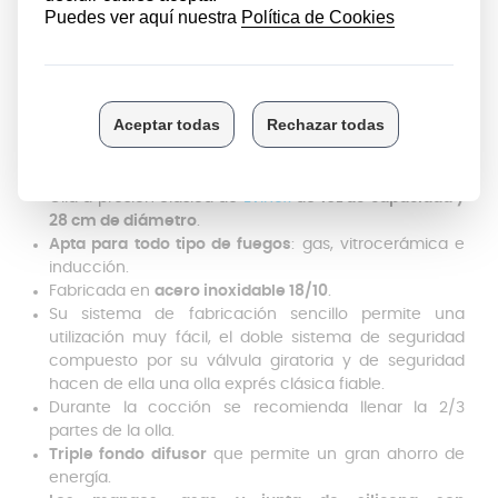
guisar. Además, reduce considerablemente el tiempo
de preparación, con el ahorro que eso conlleva en
tiempo y en consumo energético. Por ello, es
importante conocer las características de cada olla
para saber cuál va a cumplir satisfactoriamente con
nuestras necesidades (en cuanto a capacidad,
compatibilidad con la cocina…).
Olla a presión clásica de
Evinox
de
16L de capacidad y
28 cm de diámetro
.
Apta para todo tipo de fuegos
: gas, vitrocerámica e
inducción.
Fabricada en
acero inoxidable 18/10
.
Su sistema de fabricación sencillo permite una
utilización muy fácil, el doble sistema de seguridad
compuesto por su válvula giratoria y de seguridad
hacen de ella una olla exprés clásica fiable.
Durante la cocción se recomienda llenar la 2/3
partes de la olla.
Triple fondo difusor
que permite un gran ahorro de
energía.