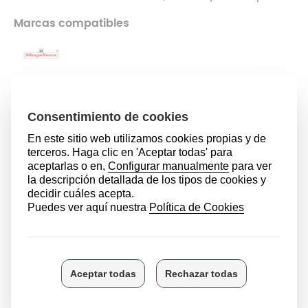
Marcas compatibles
8,99 €
AÑADIR AL CARRITO
FUERA DE STOCK
Modelos compatibles
MGF EROPRACTIC COMPLET
DESCRIPCIÓN
Si la
asa de tu olla express Eropractic Complete
de
Magefesa
se ha visto deteriorada, rota o suelta,