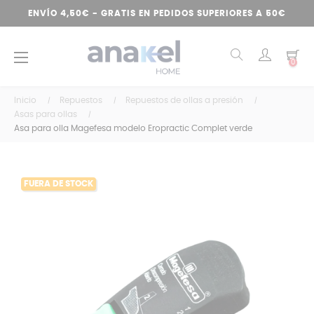
ENVÍO 4,50€ - GRATIS EN PEDIDOS SUPERIORES A 50€
Navegación
☰
0
de
palanca
Inicio
Repuestos
Repuestos de ollas a presión
Asas para ollas
Asa para olla Magefesa modelo Eropractic Complet verde
FUERA DE STOCK