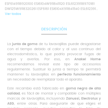
ESF6149118920100 ESI6104W9118411120 ESL61239118970181
DW125W9118320261 ESF6161 ESI6104X9118411140 ESL612391...
Ver todos
DESCRIPCIÓN
La
junta de goma
de tu lavavajillas puede desgastarse
con el tiempo debido al calor y al uso continuo del
electrodoméstico, lo que podría provocar fugas de
agua y averías. Por eso, en
Anakel Home
recomendamos revisar este tipo de accesorios
regularmente. Sustituir la junta a tiempo te permitirá
mantener tu lavavajillas en
perfecto funcionamiento
sin necesidad de reemplazar todo el aparato.
Este recambio está fabricado en
goma negra de alta
calidad
, es fácil de montar y compatible con múltiples
marcas de lavavajillas, incluyendo
Zanussi, Electrolux y
AEG
, entre otras. Para asegurarte de que eliges el