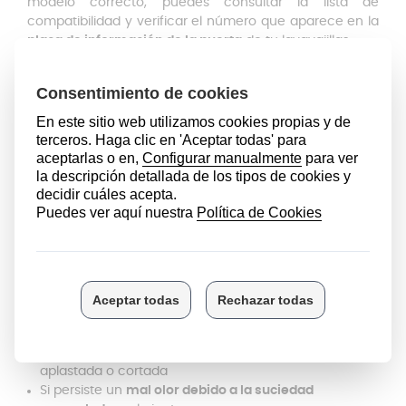
modelo correcto, puedes consultar la lista de
compatibilidad y verificar el número que aparece en la
placa de información de la puerta
de tu lavavajillas.
Junta lavavajillas: Dimensiones
Longitud: 546 mm
Ancho: 9 mm
Altura: 15 mm
¿Cuándo cambiar la junta inferior
de tu lavavajillas?
La junta inferior no requiere mantenimiento frecuente
y, con un uso doméstico normal, suele durar entre 6 y
10 años. Sin embargo, hay señales claras de que es
hora de reemplazarla:
Si
el agua se filtra
por la parte inferior de la puerta,
dejando goteos o charcos
Si la goma está
endurecida, agrietada, deformada
,
aplastada o cortada
Si persiste un
mal olor debido a la suciedad