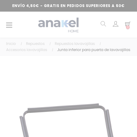
ENVÍO 4,50€ - GRATIS EN PEDIDOS SUPERIORES A 50€
Navegación
☰
0
de
palanca
Inicio
Repuestos
Repuestos lavavajillas
Accesorios lavavajillas
Junta inferior para puerta de lavavajillas