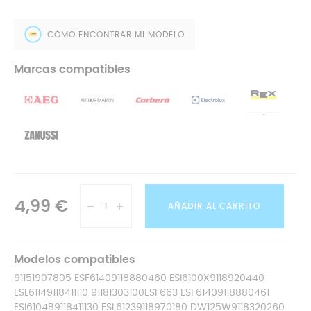
CÓMO ENCONTRAR MI MODELO
Marcas compatibles
4,99 €
AÑADIR AL CARRITO
Modelos compatibles
91151907805 ESF61409118880460 ESI6100X9118920440
ESL61149118411110 91181303100ESF663 ESF61409118880461
ESI6104B9118411130 ESL61239118970180 DW125W9118320260