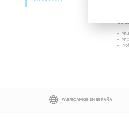
Si n
compa
Geni
Alt
Anc
Pro
FABRICAMOS EN ESPAÑA