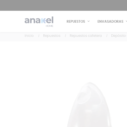
REPUESTOS
ENVASADORAS
Inicio
Repuestos
Repuestos cafetera
Depósito 