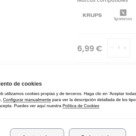
Marcas compatibles
6,99 €
Modelos compatibles
KP150010/7Z0 KP150031/7Z0
KP150231/7Z0 KP150265/7Z0
KP1506E1/7Z0 KP1506E2/7Z0
KP150910/7Z0 KP150931/7Z0 
Ver todos