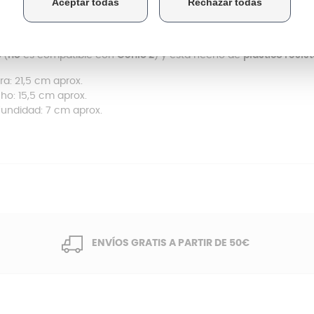
ecesitas un nuevo recambio para tu cafetera,
es importan
tibilidad de la misma.
Este depósito de agua es válido para
o
(
no
es compatible con
Genio 2
) y está hecho de
plástico resis
ura: 21,5 cm aprox.
ho: 15,5 cm aprox.
fundidad: 7 cm aprox.
ENVÍOS GRATIS A PARTIR DE 50€