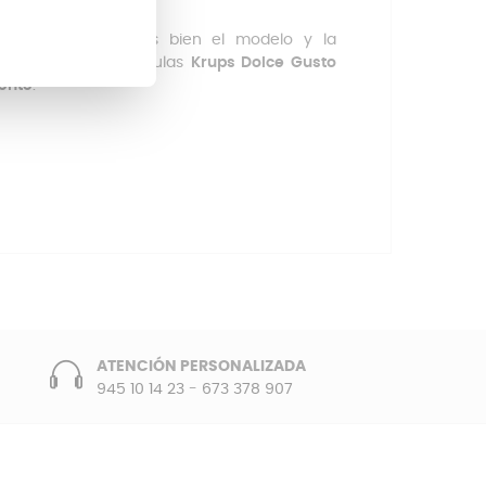
te que compruebes bien el modelo y la
 la cafetera de cápsulas
Krups Dolce Gusto
tente
.
ATENCIÓN PERSONALIZADA
945 10 14 23
-
673 378 907