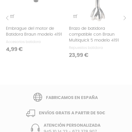
Embrague del motor de
Brazo de batidora
‹
›
Batidora Braun modelo 4191
compatible con Braun
Multiquick 5 modelo 4191
Accesorios batidora
Repuestos batidora
Precio
4,99 €
Precio
23,99 €
FABRICAMOS EN ESPAÑA
ENVÍOS GRATIS A PARTIR DE 50€
ATENCIÓN PERSONALIZADA
945 10 14 23
-
673 378 907