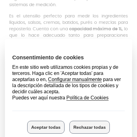
sistemas de medición.
Es el utensilio perfecto para medir los ingredientes
líquidos, salsas, cremas, batidos, purés o mezclas para
repostería. Cuenta con una
capacidad máxima de 1L
, lo
que lo hace adecuado tanto para preparaciones
individuales como familiares. Sus dimensiones están
pensadas para un manejo más cómodo:
una altura de
205mm y una base mide 75mm de ancho
, que aporta
estabilidad durante el batido y evita derrames
accidentales.
Este vaso además de ser útil para batir, sirve para
conservar las preparaciones
, como salsas o batidos.
Cuenta con una
tapa de silicona de 105mm de
diámetro
con la que es más fácil conservarlo, esta
permite transportar el vaso y guardarla sin problema.
Como complemento, la jarra cuenta con una
asa
extraíble
, que mejora el agarre y la comodidad
durante su uso. Esta característica además, de facilitar
su manejo, también facilita la limpieza y el