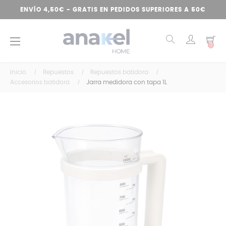
ENVÍO 4,50€ - GRATIS EN PEDIDOS SUPERIORES A 50€
Navegación
☰
0
de
palanca
Inicio
Repuestos
Repuestos batidora
Accesorios batidora
Jarra medidora con tapa 1L