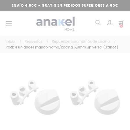
ENVÍO 4,50€ - GRATIS EN PEDIDOS SUPERIORES A 50€
Navegación
☰
0
de
palanca
Inicio
Repuestos
Repuestos para hornos de cocina
Pack 4 unidades mando horno/cocina 6,8mm universal (Blanco)