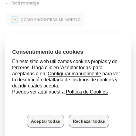
Fácil montaje
CÓMO ENCONTRAR MI MODELO
4,99 €
AÑADIR AL CARRITO
DESCRIPCIÓN
Puede que debido al calor los mandos de tu horno o de
la placa de tu cocina
se hayan deformado, no giren
correctamente debido a la grasa acumulada por el uso
diario, se hayan averiado o simplemente quieras
emparejar la estética de tus electrodomésticos.