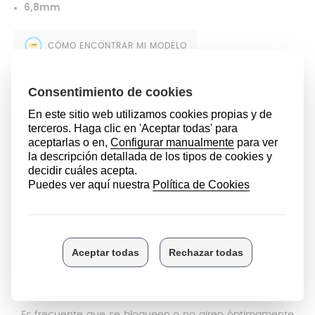
6,8mm
CÓMO ENCONTRAR MI MODELO
4,99 €
AÑADIR AL CARRITO
DESCRIPCIÓN
En Anakel Home disponemos de
mandos universales
en tres acabados (
negro
,
blanco
y
acero inoxidable
)
para que puedas sustituir las piezas anteriores si han
sufrido algún desperfecto.