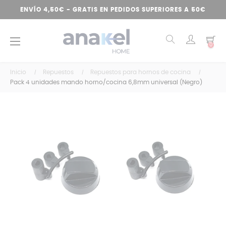
ENVÍO 4,50€ - GRATIS EN PEDIDOS SUPERIORES A 50€
Navegación
☰
0
de
palanca
Inicio
Repuestos
Repuestos para hornos de cocina
Pack 4 unidades mando horno/cocina 6,8mm universal (Negro)