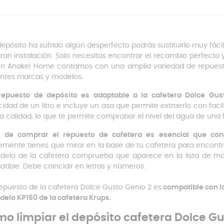
 depósito ha sufrido algún desperfecto podrás sustituirlo muy fá
ran instalación. Solo necesitas encontrar el recambio perfecto
 en Anakel Home contamos con una amplia variedad de repuest
entes marcas y modelos.
repuesto de depósito es adaptable a la cafetera Dolce Gu
idad de un litro e incluye un asa que permite extraerlo con facil
ta calidad, lo que te permite comprobar el nivel del agua de una 
s de comprar el repuesto de cafetera es esencial que con
emente tienes que mirar en la base de tu cafetera para encont
delo de la cafetera comprueba que aparece en la lista de mo
tible. Debe coincidir en letras y números.
repuesto de la cafetera Dolce Gusto Genio 2 es
compatible con l
delo KP160 de la cafetera Krups.
o limpiar el depósito cafetera Dolce Gu