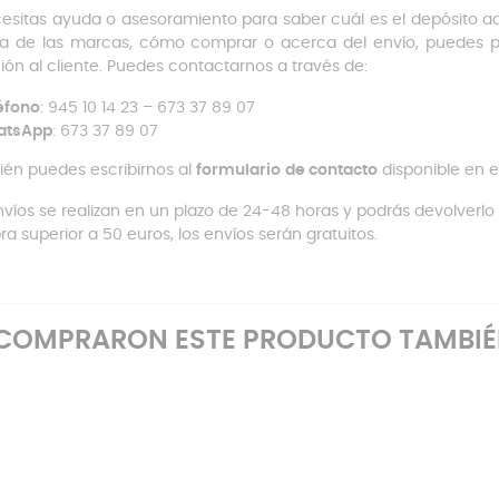
cesitas ayuda o asesoramiento para saber cuál es el depósito 
a de las marcas, cómo comprar o acerca del envío, puedes 
ión al cliente. Puedes contactarnos a través de:
éfono
: 945 10 14 23 – 673 37 89 07
atsApp
: 673 37 89 07
én puedes escribirnos al
formulario
de contacto
disponible en e
nvíos se realizan en un plazo de 24-48 horas y podrás devolverlo e
a superior a 50 euros, los envíos serán gratuitos.
E COMPRARON ESTE PRODUCTO TAMBI