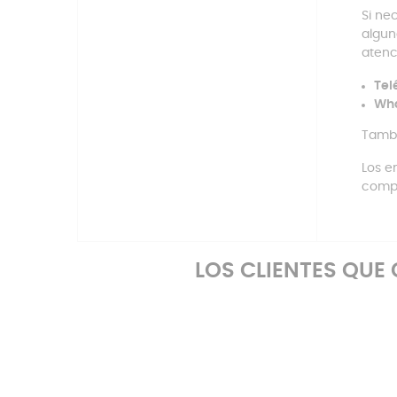
Si ne
algun
atenc
Tel
Wh
Tambi
Los e
compr
LOS CLIENTES QU