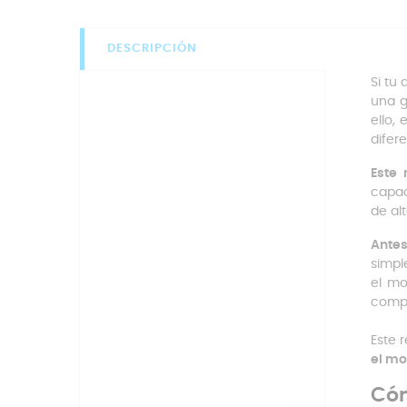
DESCRIPCIÓN
Si tu
una g
ello,
difer
Este 
capac
de al
Ante
simpl
el mo
compa
Este 
el mo
Cóm