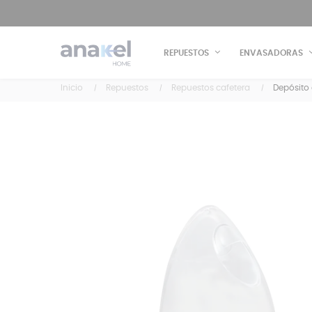
REPUESTOS
ENVASADORAS
Inicio
Repuestos
Repuestos cafetera
Depósito 