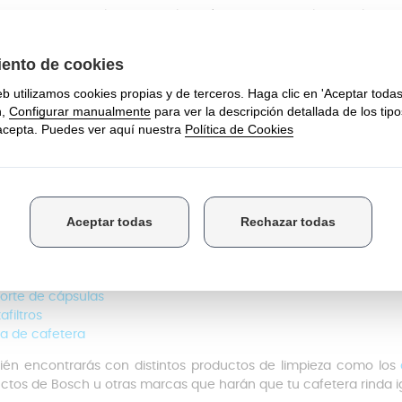
ner una buena limpieza del depósito es esencial para alargar su
 Para la limpieza diaria solo tendrás que seguir unos sencillos pas
es de comenzar, asegúrate de que la máquina esté apagada y 
go, retira el depósito de agua de la parte trasera de la máquina.
na el depósito con agua tibia y un poco de jabón y frota con una e
gúrate de enjuagar bien para eliminar cualquier residuo de jabón
 último, seca con un paño limpio o deja secar al aire.
una limpieza más profunda (una vez al mes o si hay mal olor) 
 partes de agua y dejarlo actuar 15-30 minutos.
Después sol
lo.
ás de depósitos de cafetera, contamos con más productos
, entre los que encontrarás:
orte de cápsulas
afiltros
ra de cafetera
én encontrarás con distintos productos de limpieza como los
ctos de Bosch u otras marcas que harán que tu cafetera rinda ig