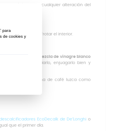
 vida útil y evitar cualquier alteración del
os:
desenchufada.
sponja suave para frotar el interior.
.
puedes añadir una mezcla de vinagre blanco
o tendrás que vaciarlo, enjuagarlo bien y
 para que tu máquina de café luzca como
descalcificadores EcoDecalk de De’Longhi
o
ual que el primer día.