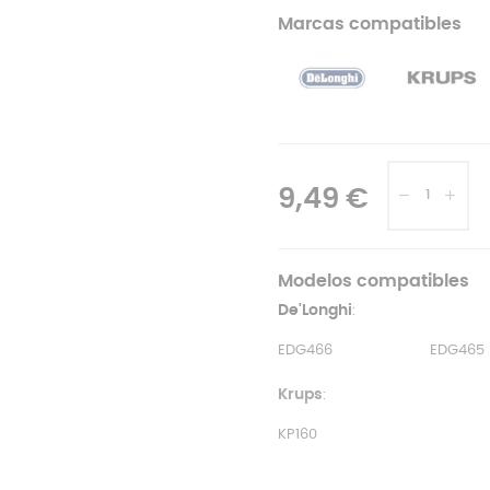
Marcas compatibles
9,49 €
Modelos compatibles
De'Longhi
:
EDG466
EDG465
Krups
:
KP160