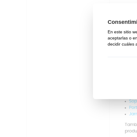
Mante
color.
Ant
Lue
Lle
Ase
Por
Para 
y dos
secar
Adem
nueva
Sop
Port
Jar
Tambi
produ