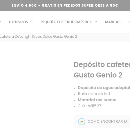
ENVÍO 4,50€ - GRATIS EN PEDIDOS SUPERIORES A 50€
UTENSILIOS
PEQUEÑO ELECTRODOMÉSTICO
MARCAS
cafetera De'Longhi Krups Dolce Gusto Genio 2
Depósito cafete
Gusto Genio 2
Depósito de agua adaptab
1L de
capacidad
Material resistente
C.O.: WI1527
CÓMO ENCONTRAR MI