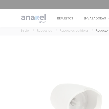
REPUESTOS
ENVASADORAS
Inicio
Repuestos
Repuestos batidora
Reductor