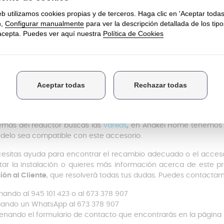
uciones necesarias para montar nata, claras al punto de nieve o
 tener en cuenta es que este reductor cuenta con un
sistema 
anto el cuerpo de tu batidora como tus varillas actuales c
rar un funcionamiento óptimo. Su instalación es de
fácil acopl
usar en segundos.
patibilidad
repuesto ha sido diseñado para instalarse en
batidoras
Braun
Typ
tidora tanto en el cuerpo del motor o bien en el libro de las instr
a.
emás del reductor buscas las
varillas
, en Anakel Home tenemos e
delo sea compatible con este accesorio.
cesitas ayuda para encontrar el recambio adecuado o el acceso
tar la instalación o quieres más información acerca de este p
ión al Cliente
, que resolverá todas tus dudas. Puedes contactarn
mando al 945 101 423 o al 673 378 907
iando un WhatsApp al 673 378 907
lenando el formulario de contacto que encontrarás en la página 