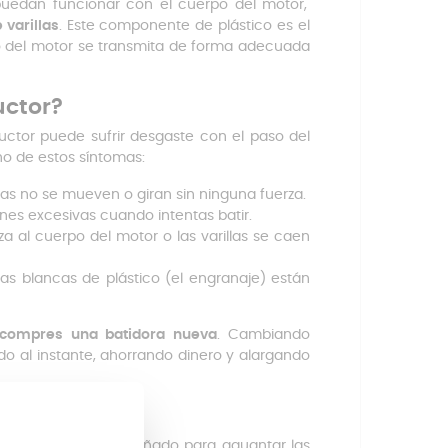
 puedan funcionar con el cuerpo del motor,
 varillas
. Este componente de plástico es el
 del motor se transmita de forma adecuada
uctor?
ductor puede sufrir desgaste con el paso del
no de estos síntomas:
llas no se mueven o giran sin ninguna fuerza.
nes excesivas cuando intentas batir.
a al cuerpo del motor o las varillas se caen
ezas blancas de plástico (el engranaje) están
 compres una batidora nueva
. Cambiando
do al instante, ahorrando dinero y alargando
cas
alta resistencia
, diseñado para aguantar las