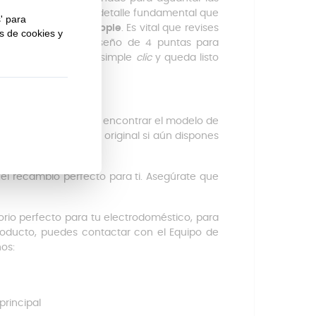
 preparar salsas. Un detalle fundamental que
de 4 ondas en su acople
. Es vital que revises
oincidan con este diseño de 4 puntas para
e
: se encaja con un simple
clic
y queda listo
e 4191 y 4192
. Podrás encontrar el modelo de
ucciones o en la caja original si aún dispones
l recambio perfecto para ti. Asegúrate que
rio perfecto para tu electrodoméstico, para
roducto, puedes contactar con el Equipo de
os:
principal