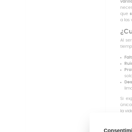
varil
neces
que
s
a las 
¿Cu
Al se
tiemp
Falt
Rui
Pro
sol
Des
lim
Si ex
única
la vid
Rue
Este 