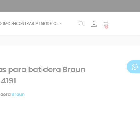
CÓMO ENCONTRAR MI MODELO
0
as para batidora Braun
 4191
idora
Braun