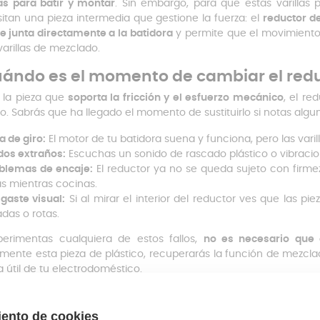
las para batir y montar
. Sin embargo, para que estas varillas
itan una pieza intermedia que gestione la fuerza: el
reductor de
e junta directamente a la batidora
y permite que el movimiento
varillas de mezclado.
ándo es el momento de cambiar el red
r la pieza que
soporta la fricción y el esfuerzo mecánico
, el re
o. Sabrás que ha llegado el momento de sustituirlo si notas algu
a de giro:
El motor de tu batidora suena y funciona, pero las vari
dos extraños:
Escuchas un sonido de rascado plástico o vibracio
blemas de encaje:
El reductor ya no se queda sujeto con firmez
as mientras cocinas.
gaste visual:
Si al mirar el interior del reductor ves que las pi
adas o rotas.
perimentas cualquiera de estos fallos,
no es necesario que
mente esta pieza de plástico, recuperarás la función de mezcla
a útil de tu electrodoméstico.
da de embrague batidora: Característi
repuesto oficial de Braun está fabricado en
plástico blanco de 