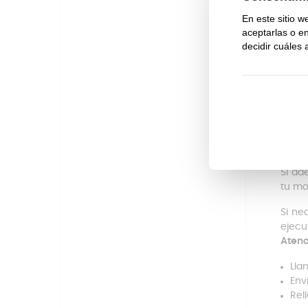
revol
debes
que t
asegu
para 
Com
Este 
tu ba
de ell
Si ad
tu mo
Si ne
ejecu
Atenc
Lla
Env
Rel