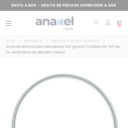
ENVÍO 4,50€ - GRATIS EN PEDIDOS SUPERIORES A 50€
Navegación
☰
0
de
palanca
Inicio
Repuestos
Repuestos de ollas a presión
Junta de silicona para olla express San Ignacio Cordoba SG-1511 de
24 centímetros de diámetro interior