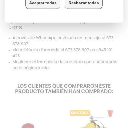
Si tienes dudas acerca del producto, la compatibilidad,
o simplemente quieres saber más acerca de los
recambios San Ignacio, puedes contactar sin ningún
tipo de compromiso con nuestro Equipo de Atención al
Cliente:
A través de WhatsApp enviando un mensaje al 673
378 907
Vía telefónica llamando al 673 378 907 o al 945 101
423
Mediante el formulario de contacto que encontrarás
en la página inicial
LOS CLIENTES QUE COMPRARON ESTE
PRODUCTO TAMBIÉN HAN COMPRADO:
SIN STOCK