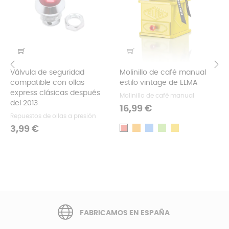
Válvula de seguridad
Molinillo de café manual
compatible con ollas
estilo vintage de ELMA
‹
›
express clásicas después
Molinillo de café manual
del 2013
Precio
16,99 €
Repuestos de ollas a presión
Precio
3,99 €
Naranja
Azul
Verde
Amarillo
Rojo
FABRICAMOS EN ESPAÑA