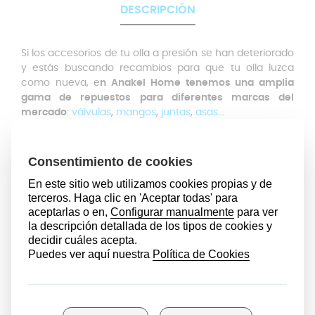
DESCRIPCIÓN
Si los accesorios de tu olla a presión se han deteriorado
y estás buscando recambios para que tu olla luzca
como nueva, e
n Anakel Home tenemos una amplia
gama de repuestos para diferentes marcas del
mercado
:
válvulas
,
mangos
,
juntas
,
asas
...
La junta de la tapa puede verse deteriorada y perder su
efectividad debido a las altas temperaturas, su uso
continuado, etc. Si el anillo de sellado ha perdido su
elasticidad o consistencia, no dudes en hacerte con
uno nuevo. Este recambio ha sido diseñado para las
ollas
modelo Cordoba de San Ignacio que cuenten con
24 centímetros de diámetro interior
.
Es importante que tengas en cuenta esta
medida de
referencia
a la hora de hacerte con una nueva junta.
Antes de comprar una junta de silicona, mide el
diámetro interior de tu anterior junta.