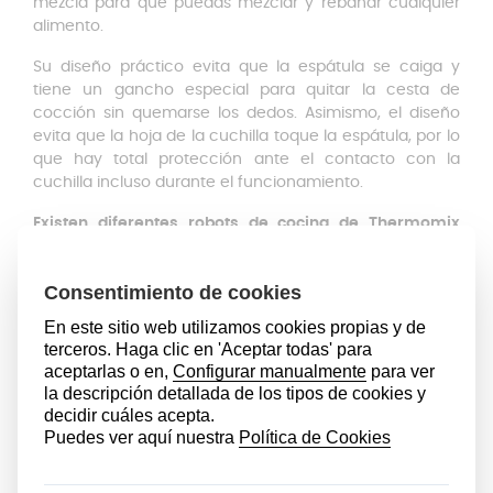
mezcla para que puedas mezclar y rebañar cualquier
alimento.
Su diseño práctico evita que la espátula se caiga y
tiene un gancho especial para quitar la cesta de
cocción sin quemarse los dedos. Asimismo, el diseño
evita que la hoja de la cuchilla toque la espátula, por lo
que hay total protección ante el contacto con la
cuchilla incluso durante el funcionamiento.
Existen diferentes robots de cocina de Thermomix
Vorwerk, por lo que antes de comprar cualquier
accesorio, es muy importante que conozcas el modelo
de la tuya.
Puedes comprobar el número de serie de tu
modelo en la placa de características, ubicada en la
carcasa inferior de la máquina.
Esta espátula ha sido
diseñada para el robot de cocina Thermomix TM21.
Esta espátula de Thermomix TM21 es apta para el
lavavajillas, lo que facilita la limpieza notablemente y te
hace ahorrar tiempo. También puedes lavarlo con
agua corriente y unas gotas de jabón.