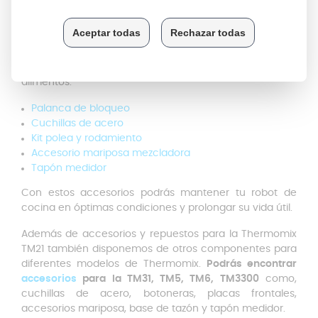
Descubre más accesorios y
repuestos Thermomix
En Anakel Home encontrarás una amplia gama de
recambios para este modelo de procesador de
alimentos:
Palanca de bloqueo
Cuchillas de acero
Kit polea y rodamiento
Accesorio mariposa mezcladora
Tapón medidor
Con estos accesorios podrás mantener tu robot de
cocina en óptimas condiciones y prolongar su vida útil.
Además de accesorios y repuestos para la Thermomix
TM21 también disponemos de otros componentes para
diferentes modelos de Thermomix.
Podrás encontrar
accesorios
para la TM31, TM5, TM6, TM3300
como,
cuchillas de acero, botoneras, placas frontales,
accesorios mariposa, base de tazón y tapón medidor.