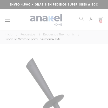
ENVÍO 4,50€ - GRATIS EN PEDIDOS SUPERIORES A 50€
Navegación
☰
0
de
palanca
Inicio
Repuestos
Repuestos Thermomix
Espatula Giratoria para Thermomix TM21