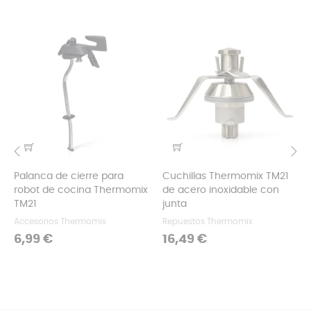
Palanca de cierre para
Cuchillas Thermomix TM21
‹
›
robot de cocina Thermomix
de acero inoxidable con
TM21
junta
Accesorios Thermomix
Repuestos Thermomix
Precio
Precio
6,99 €
16,49 €