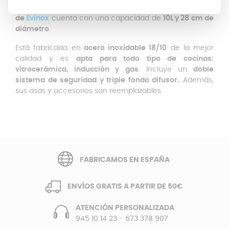
satisfacen nuestras necesidades. Este
modelo clásico
de
Evinox
cuenta con una capacidad de
10L y 28 cm de
diámetro
.
Está fabricada en
acero inoxidable 18/10
de la mejor
calidad y es
apta para todo tipo de cocinas:
vitrocerámica, inducción y gas
. Incluye un
doble
sistema de seguridad y triple fondo difusor.
Además,
sus asas y accesorios son reemplazables.
FABRICAMOS EN ESPAÑA
ENVÍOS GRATIS A PARTIR DE 50€
ATENCIÓN PERSONALIZADA
945 10 14 23
-
673 378 907