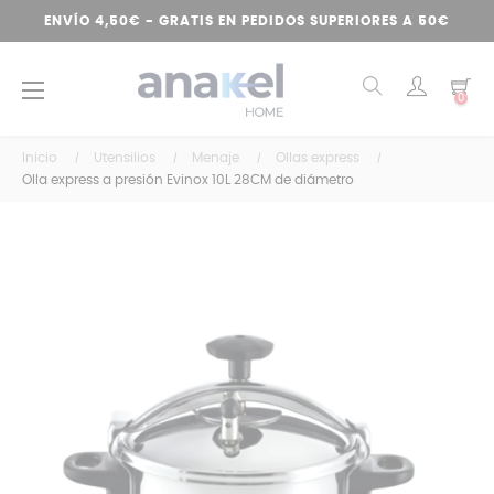
ENVÍO 4,50€ - GRATIS EN PEDIDOS SUPERIORES A 50€
Navegación
☰
0
de
palanca
Inicio
Utensilios
Menaje
Ollas express
Olla express a presión Evinox 10L 28CM de diámetro