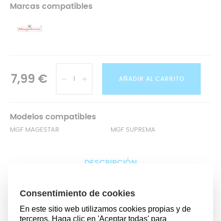
Marcas compatibles
7,99 €
AÑADIR AL CARRITO
Modelos compatibles
MGF MAGESTAR
MGF SUPREMA
DESCRIPCIÓN
Si notas que la válvula de seguridad de tu
olla
express
Magefesa
Magestar
ha dejado de funcionar
adecuadamente es hora de sustituirla por una nueva