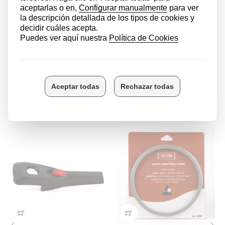
para que expulse los excesos de presión
correctamente y así evitar futuros daños, ya que si no
cuenta con un buen estado, es posible que la olla a
presión pueda llegar a explotar.
Este recambio es
fácil de instalar
y en pocos minutos
podrás disfrutar de tu olla como si fuera nueva.
LOS CLIENTES QUE COMPRARON ESTE
PRODUCTO TAMBIÉN HAN COMPRADO: