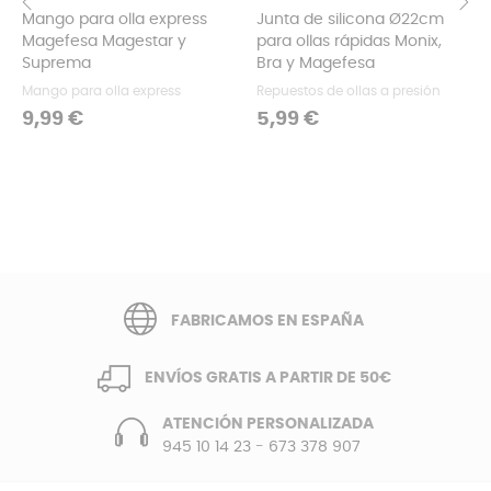
Mango para olla express
Junta de silicona Ø22cm
Magefesa Magestar y
para ollas rápidas Monix,
‹
›
Suprema
Bra y Magefesa
Mango para olla express
Repuestos de ollas a presión
Precio
Precio
9,99 €
5,99 €
FABRICAMOS EN ESPAÑA
ENVÍOS GRATIS A PARTIR DE 50€
ATENCIÓN PERSONALIZADA
945 10 14 23
-
673 378 907