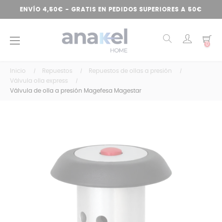
ENVÍO 4,50€ - GRATIS EN PEDIDOS SUPERIORES A 50€
Navegación
☰
0
de
palanca
Inicio
Repuestos
Repuestos de ollas a presión
Válvula olla express
Válvula de olla a presión Magefesa Magestar