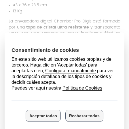
43 x 36 x 23,5 cm
13 Kg
La envasadora digital Chamber Pro Digit está formada
por una
tapa de cristal ultra resistente
y transparente
junto con una
carcasa de acero inoxidable
fácil de
limpiar.
En el panel de control encontrarás los controles
digitales de la envasadora que regulan tanto el
nivel de
vacío
como el
tiempo de sellado
para adaptarse a
cada tipo de alimento y al gusto de cada cliente, por si
se necesitase un sellado extra.
La selección del tiempo de vacío regula la cantidad de
aire que la bomba extraerá durante el proceso de
envasado; estas envasadoras ofrecen un
rango de
selección entre 20 y 99 segundos
. Para configurar el
tiempo deseado es importante tener en cuenta el
espesor y a las características de la bolsa utilizada,
normalmente varía entre 3 y 9 segundos. Si utilizas las
bolsas de la propia marca, es recomendable ajustar la