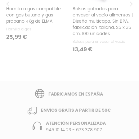
Hornillo a gas compatible
Bolsas gofradas para
con gas butano y gas
envasar al vacío alimentos |
‹
›
propano 4Kg de ELMA
Diseño multicapa, Sin BPA,
fabricación italiana, 25 x 35
Hornillo a gas
cm, 100 unidades
Precio
25,99 €
Bolsas para envasar al vacío
Precio
13,49 €
FABRICAMOS EN ESPAÑA
ENVÍOS GRATIS A PARTIR DE 50€
ATENCIÓN PERSONALIZADA
945 10 14 23
-
673 378 907