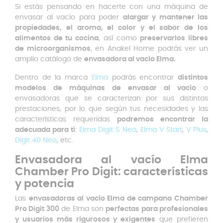
Si estás pensando en hacerte con una máquina de
envasar al vacío para poder
alargar y mantener las
propiedades, el aroma, el color y el sabor de los
alimentos de tu cocina
, así como
preservarlos libres
de microorganismos
, en Anakel Home podrás ver un
amplio catálogo de
envasadora al vacío Elma.
Dentro de la marca
Elma
podrás encontrar
distintos
modelos de máquinas de envasar al vacío
o
envasadoras que se caracterizan por sus distintas
prestaciones, por lo que según tus necesidades y las
características requeridas
podremos encontrar la
adecuada para ti
:
Elma Digit S Neo
,
Elma V Start
,
V Plus
,
Digit 40 Neo
, etc.
Envasadora al vacío Elma
Chamber Pro Digit: características
y potencia
Las
envasadoras al vacío Elma de campana Chamber
Pro Digit 300
de Elma son
perfectas para profesionales
y usuarios más rigurosos y exigentes
que prefieren