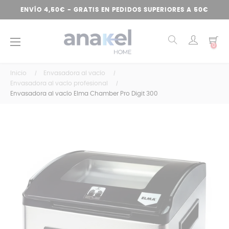
ENVÍO 4,50€ - GRATIS EN PEDIDOS SUPERIORES A 50€
Navegación
☰
0
de
palanca
Inicio
Envasadora al vacío
Envasadora al vacío profesional
Envasadora al vacío Elma Chamber Pro Digit 300