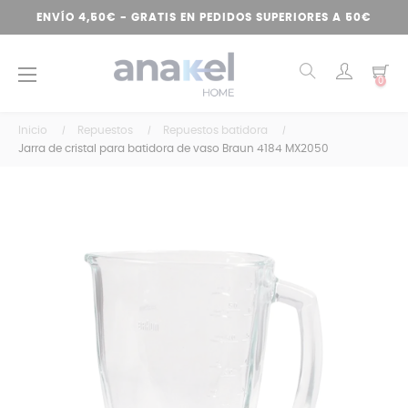
ENVÍO 4,50€ - GRATIS EN PEDIDOS SUPERIORES A 50€
Navegación
☰
0
de
palanca
Inicio
Repuestos
Repuestos batidora
Jarra de cristal para batidora de vaso Braun 4184 MX2050