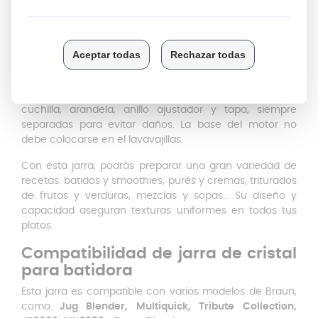
correctamente
¡Listo! Tu batidora estará lista para usar como el primer
día.
¿Te preocupa la limpieza? No te preocupes, todas las
piezas de la jarra son aptas para lavavajillas, incluyendo
cuchilla, arandela, anillo ajustador y tapa, siempre
separadas para evitar daños. La base del motor no
debe colocarse en el lavavajillas.
Con esta jarra, podrás preparar una gran variedad de
recetas: batidos y smoothies, purés y cremas, triturados
de frutas y verduras, mezclas y sopas... Su diseño y
capacidad aseguran texturas uniformes en todos tus
platos.
Compatibilidad de jarra de cristal
para batidora
Esta jarra es compatible con varios modelos de Braun,
como
Jug Blender, Multiquick, Tribute Collection,