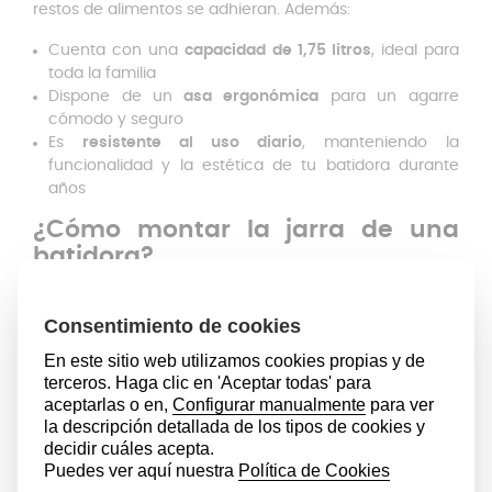
restos de alimentos se adhieran. Además:
Cuenta con una
capacidad de 1,75 litros
, ideal para
toda la familia
Dispone de un
asa ergonómica
para un agarre
cómodo y seguro
Es
resistente al uso diario
, manteniendo la
funcionalidad y la estética de tu batidora durante
años
¿Cómo montar la jarra de una
batidora?
Colocar la jarra de repuesto es rápido y sin
complicaciones:
Separa la jarra antigua de la cuchilla y la goma
Coloca la arandela sobre la cuchilla
Inserta el conjunto
dentro del anillo ajustador
Enrosca el anillo en la base
de la jarra
Asegúrate de que la
batidora esté apagada
antes de
colocar la jarra sobre la base
Presiona hacia abajo
hasta que encaje