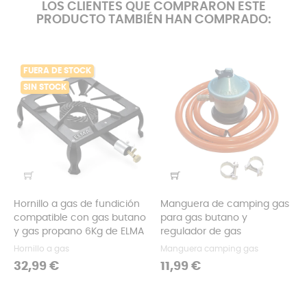
LOS CLIENTES QUE COMPRARON ESTE
PRODUCTO TAMBIÉN HAN COMPRADO:
FUERA DE STOCK
SIN STOCK
Hornillo a gas de fundición
Manguera de camping gas
compatible con gas butano
para gas butano y
y gas propano 6Kg de ELMA
regulador de gas
Hornillo a gas
Manguera camping gas
Precio
Precio
32,99 €
11,99 €