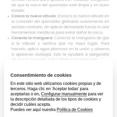
de que la rosca del quemador esté limpia y en buen
estado.
Coloca la nueva válvula
: Enrosca la nueva válvula en
la conexión del quemador girándola suavemente en
sentido contrario, sin aplicar demasiada fuerza ni usar
herramientas metálicas para evitar dañar la rosca.
Conecta la manguera
: Conecta la manguera de gas
a la válvula y verifica que no haya fugas. Para
hacerlo, aplica agua jabonosa en la unión y observa
si aparecen burbujas. Esto te ayudará a asegurarte
de que la conexión está sellada correctamente.
Enciende y ajusta
: Enciende el hornillo siguiendo las
instrucciones del fabricante y ajusta la intensidad de
la llama utilizando el regulador.
Tanto para la instalación de la pieza como para el uso
del propio utensilio, es fundamental instalarlo en
una
superficie estable
para evitar accidentes.
Para
limpiar la válvula, desde Anakel Home te
recomendamos utilizar un paño seco y evitar los
productos abrasivos.
Para prolongar su vida útil,