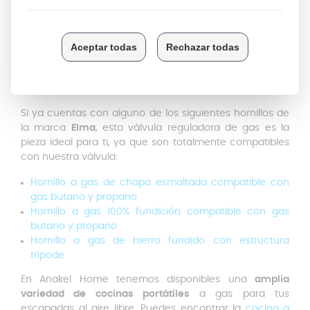
cuando no esté en uso almacena la válvula en un lugar
seco y protégela de golpes o caídas.
Esta válvula reguladora de gas es compatible con
hornillos estándar de otras marcas, siempre que
coincidan con las medidas de la boquilla y sean
compatibles con gas butano y propano.
Si ya cuentas con alguno de los siguientes hornillos de
la marca
Elma
, esta válvula reguladora de gas es la
pieza ideal para ti, ya que son totalmente compatibles
con nuestra válvula:
Hornillo a gas de chapa esmaltada compatible con
gas butano y propano
Hornillo a gas 100% fundición compatible con gas
butano y propano
Hornillo a gas de hierro fundido con estructura
trípode
En Anakel Home tenemos disponibles una
amplia
variedad de cocinas portátiles
a gas para tus
escapadas al aire libre. Puedes encontrar la
cocina a