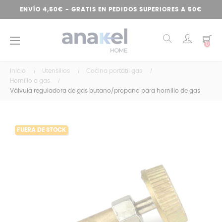
ENVÍO 4,50€ - GRATIS EN PEDIDOS SUPERIORES A 50€
Navegación
☰
0
de
palanca
Inicio
Utensilios
Cocina portátil gas
Hornillo a gas
Válvula reguladora de gas butano/propano para hornillo de gas
FUERA DE STOCK