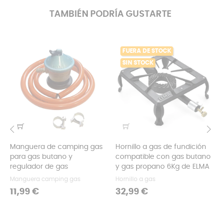
TAMBIÉN PODRÍA GUSTARTE
FUERA DE STOCK
SIN STOCK
Manguera de camping gas
Hornillo a gas de fundición
‹
›
para gas butano y
compatible con gas butano
regulador de gas
y gas propano 6Kg de ELMA
Manguera camping gas
Hornillo a gas
Precio
Precio
11,99 €
32,99 €