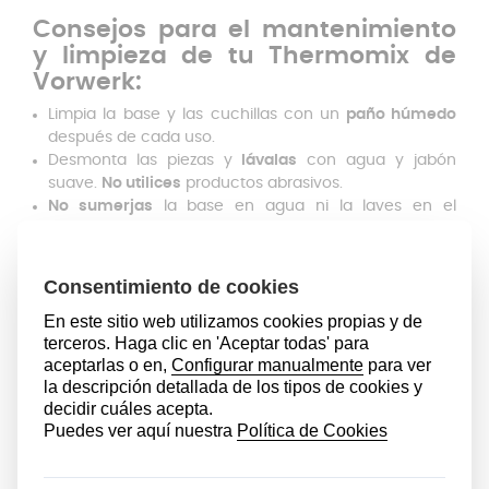
Consejos para el mantenimiento
y limpieza de tu Thermomix de
Vorwerk:
Limpia la base y las cuchillas con un
paño húmedo
después de cada uso.
Desmonta las piezas y
lávalas
con agua y jabón
suave.
No utilices
productos abrasivos.
No sumerjas
la base en agua ni la laves en el
lavavajillas
.
No utilices
objetos punzantes o metálicos en la
base
,
ya que podrían dañar las cuchillas y el motor.
Si notas que la máquina
no funciona correctamente
,
revisa la polea Thermomix y otros
componentes
del
chasis para asegurarte de que estén en buen estado.
¿Cómo reparar el chasis?
Primero, asegúrate de tener el
kit de polea y
rodamiento.
Una vez que tienes el kit,
desmonta la Thermomix
Vorwerk TM21. Para ello,
desenchúfala
y retira el vaso,