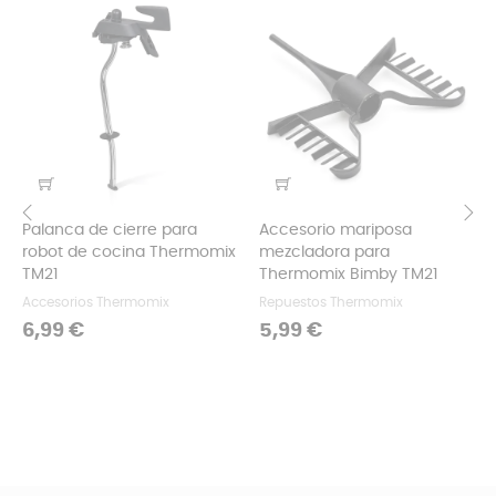
Palanca de cierre para
Accesorio mariposa
robot de cocina Thermomix
mezcladora para
‹
›
TM21
Thermomix Bimby TM21
Accesorios Thermomix
Repuestos Thermomix
Precio
Precio
6,99 €
5,99 €