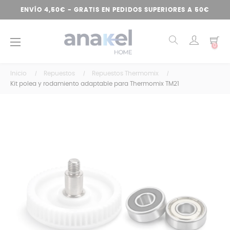
ENVÍO 4,50€ - GRATIS EN PEDIDOS SUPERIORES A 50€
Navegación
☰
0
de
palanca
Inicio
Repuestos
Repuestos Thermomix
Kit polea y rodamiento adaptable para Thermomix TM21