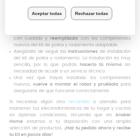
la tapa y la base.
Ahora, podrás ver
el chasis
. Revisa la polea y los
componentes del chasis para asegurarte de que
estén en
buen estado
.
Si encuentras algún
componente dañado
, retíralo
con cuidado y
reemplázalo
con los componentes
nuevos del kit de polea y rodamiento adaptable.
Asegúrate de seguir las
instrucciones
de instalación
del kit de polea y rodamiento. La instalación es muy
sencilla, por lo que podrás
hacerlo tú mismo
sin
necesidad de acudir a un servicio técnico.
Una vez que hayas instalado los componentes
nuevos,
vuelve a montar el robot y pruébala
para
asegurarte de que funcione correctamente.
Si necesitas algún otro
recambio
o utensilio para
mantener tus electrodomésticos de tu hogar y cocina
en óptimas condiciones, recuerda que en
Anakel
Home
estamos a tu disposición con una amplia
selección de productos.
¡Haz tu pedido ahora y recibe
tu kit en pocos días!