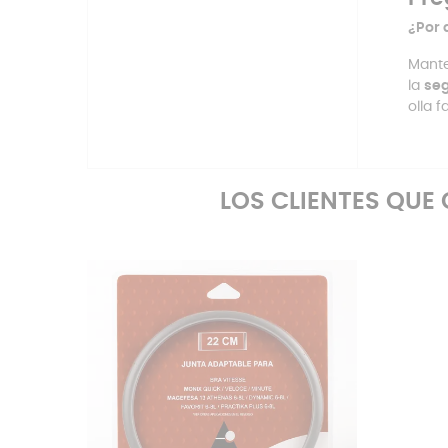
¿Por 
Mante
la
seg
olla 
LOS CLIENTES QU