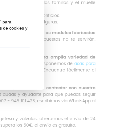
zas y fíjalo usando los tornillos y el muelle
 en sus respectivos orificios.
as
y no presentan holguras.
nas
, en concreto
con los modelos fabricados
n anterior, estos repuestos no te servirán.
delo.
e
contamos con una amplia variedad de
largar la vida útil. Disponemos de
asas para
d
y
juntas de goma
. Encuentra fácilmente el
tu olla,
no dudes en contactar con nuestro
us dudas y ayudarte para que puedas seguir
907 - 945 101 423, escribirnos vía WhatsApp al
gefesa y válvulas, ofrecemos el envío de 24
supera los 50€, el envío es gratuito.