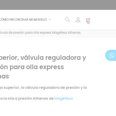
CÓMO ENCONTRAR MI MODELO
0
lvula de presión para olla express Magefesa Athenas
rior, válvula reguladora y
ión para olla express
nas
 superior, la válvula reguladora de presión y la
a la olla a presión Athenas de
Magefesa