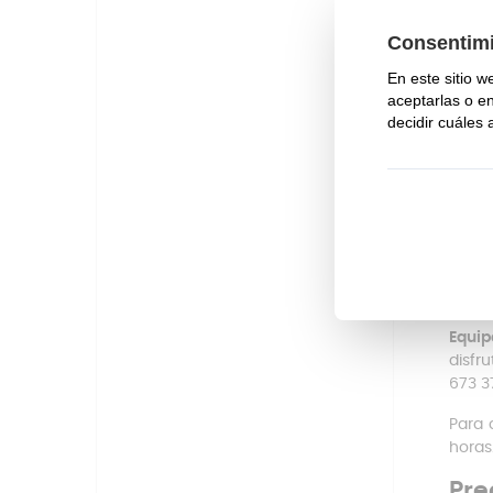
Col
incl
Sus
Por
Estos
desp
Contá
Adem
reca
ollas
,
recam
Si ti
Equip
disfr
673 3
Para 
horas
Pre