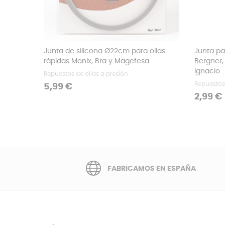
Junta de silicona Ø22cm para ollas
Junta pa
rápidas Monix, Bra y Magefesa
Bergner,
Ignacio...
Repuestos de ollas a presión
Repuestos
Precio
5,99 €
Precio
2,99 €
FABRICAMOS EN ESPAÑA