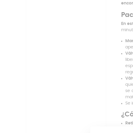
encon
Pac
En es
minut
Man
ape
Vál
lib
esp
reg
Vál
qui
se 
mat
Se 
¿Có
Ret
int