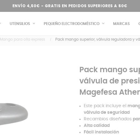
ENVÍO 4,50€ - GRATIS EN PEDIDOS SUPERIORES A 50€
UTENSILIOS
PEQUEÑO ELECTRODOMÉSTICO
MARCAS
Mango para olla express
Pack mango superior, válvula reguladora y vá
Pack mango supe
válvula de pres
Magefesa Athe
Este pack incluye el
mango
válvula de seguridad
Recambios diseñados
par
Alta calidad
Fácil instalación