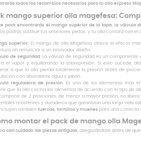
trarás todos los recambios necesarios para tu olla express Ma
k mango superior olla magefesa: Com
te pack encontrarás el mango superior de la tapa, la válvula d
os podrás sustituir tus anteriores piezas y tu olla contará con el 
go superior
: El mango de olla Magefesa ofrece el efecto man
rtura sin renunciar a un innovador diseño.
vula
de
seguridad
: La válvula de seguridad es un componente es
era el vapor y equilibrando la sobrepresión. Si esto sucede, deb
erar a que la olla pierda totalmente la presión antes de proced
ulación con abundante agua y jabón.
vula
reguladora
de
presión
: Es uno de los elementos más im
ere que la olla cocina los alimentos de acuerdo con el tipo de al
compone de 2 posiciones: de menor a mayor presión, no libera v
eriales resistentes y duraderos que garantizan una larga vida útil
incluyen también
tuercas
,
tornillos y muelles
para una correcta y
mo montar el pack de mango olla Mag
ira
con cuidado
las
piezas antiguas
, asegurándote antes de que 
erna. Después, limpia bien la zona de los orificios para evitar obst