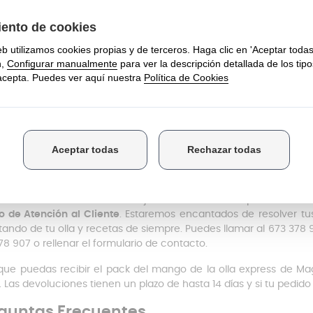
oca
el nuevo
mango
alineándolo
con
la tapa
, encaja las pie
uidos.
tituye la válvula de seguridad y la válvula reguladora
. Enróscalas
 ultimo
, comprueba que todas las piezas han quedado bien fijad
 accesorios son
compatibles con la olla express Magefesa Athe
ués de 2013
. Si tu olla a presión pertenece a una fabricació
ctanos y te ayudaremos a encontrar los compatibles con tu mo
ás de este pack de mango olla Magefesa,
en
Anakel Hom
mbios
para que puedas renovar por completo tu olla express y a
mangos para olla express
,
válvulas reguladoras y de segurida
bio que necesitas en nuestra web.
enes dudas acerca del montaje o los recambios que necesita 
o de Atención al Cliente
. Estaremos encantados de resolver t
utando de tu olla y recetas de siempre. Puedes llamar al 673 378 
78 907 o rellenar el formulario de contacto.
que puedas recibir el pack del mango de la olla express de Ma
. Las devoluciones tienen un plazo de hasta 14 días y si tu pedido 
guntas Frecuentes