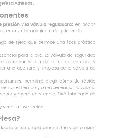
gefesa Athenas.
ponentes
e presión y la válvula reguladora;
en pocos
aspecto y el rendimiento del primer día.
go de tijera que permite una fácil práctica
encial para la olla. La válvula de seguridad
erás retirar la olla de la fuente de calor y
er a la apertura y limpieza de la válvula de
portantes, permitirá elegir cómo de rápido
imento, el tiempo y su experiencia. La válvula
apor y opera en silencio. Está fabricada de
.
 sencilla instalación.
efesa?
la olla esté completamente fría y sin presión
rucciones.