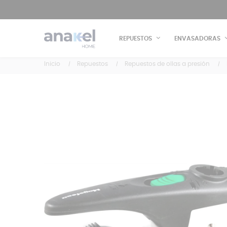
REPUESTOS
ENVASADORAS
Inicio
Repuestos
Repuestos de ollas a presión