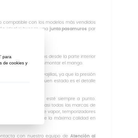
bio compatible con los modelos más vendidos
ión ideal si buscas una
junta pasamuros
par
mpujarla con los dedos desde la parte interior
 herramientas ni de desmontar el mango.
o y evitar el lavavajillas, ya que la presión
junta pasamuros en buen estado es el detalle
il de energía.
para que tu menaje esté siempre a punto.
,
asas
y
juntas
para casi todas las marcas de
ntamos con cestillos de vapor, temporizadores
 garantizando siempre la máxima calidad en
contacta con nuestro equipo de
Atención al