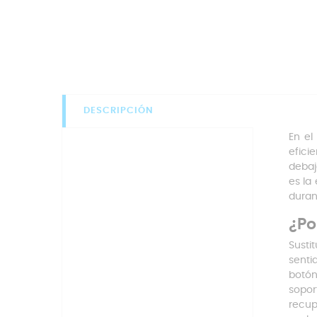
DESCRIPCIÓN
En el
efici
debaj
es la
duran
¿Po
Sustit
senti
botón
sopor
recup