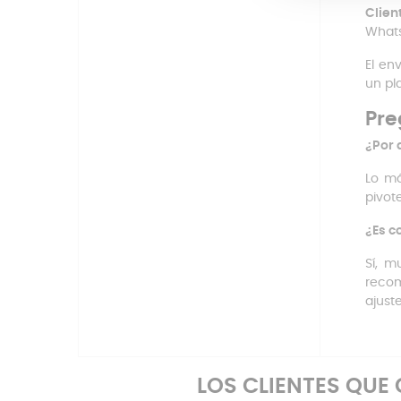
Clien
Whats
El en
un pl
Pre
¿Por 
Lo má
pivot
¿Es c
Sí, m
recom
ajuste
LOS CLIENTES QU