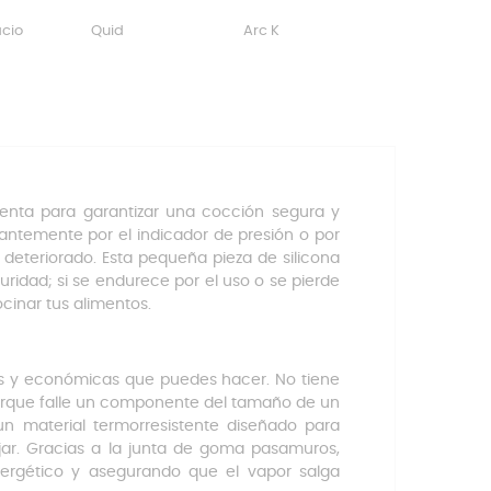
acio
Quid
Arc K
enta para garantizar una cocción segura y
antemente por el indicador de presión o por
deteriorado. Esta pequeña pieza de silicona
uridad; si se endurece por el uso o se pierde
cinar tus alimentos.
as y económicas que puedes hacer. No tiene
 porque falle un componente del tamaño de un
un material termorresistente diseñado para
bajar. Gracias a la junta de goma pasamuros,
nergético y asegurando que el vapor salga