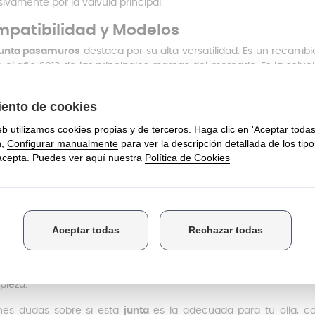
sivamente por la válvula principal.
patibilidad y Modelos
junta pasamuros
destaca por su alta versatilidad. Es un recam
 el año 2013 de las principales marcas del mercado. Es la soluc
,
Bra
,
San Ignacio
y
Fissler
, entre otras.
talación y Mantenimiento
stalación de la junta es manual y muy intuitiva. Solo tienes que e
 tapa hasta que encaje en el orificio pasante, sin necesidad de
evitar perderla, te recomendamos fregar la tapa a mano con cuidad
gua puede arrancarla y enviarla por el desagüe. Mantener esta 
arca la diferencia entre un cocinado perfecto y una pérdida inút
akel Home disponemos de un amplio catálogo de repuestos 
s de juntas, puedes encontrar
válvulas de seguridad
,
mangos
 express. Si necesitas renovar otros accesorios de tu cocina, co
zas de repuesto para cafeteras y pequeños electrodomésticos,
pieza.
enes dudas sobre si esta
junta
es la adecuada para tu olla, 