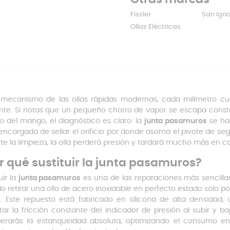
Fissler
San Ign
Ollas Eléctricas
 mecanismo de las ollas rápidas modernas, cada milímetro cu
ente. Si notas que un pequeño chorro de vapor se escapa const
o del mango, el diagnóstico es claro: la
junta pasamuros
se ha 
 encargada de sellar el orificio por donde asoma el pivote de seg
te la limpieza, la olla perderá presión y tardará mucho más en co
r qué sustituir la junta pasamuros?
uir la
junta pasamuros
es una de las reparaciones más sencill
do retirar una olla de acero inoxidable en perfecto estado solo
. Este repuesto está fabricado en silicona de alta densidad, 
tar la fricción constante del indicador de presión al subir y 
erarás la estanqueidad absoluta, optimizando el consumo e