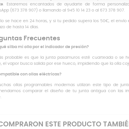
te
. Estaremos encantados de ayudarte de forma personaliza
App (673 378 907) o llamando al 945 10 14 23 o al 673 378 907.
vío se hace en 24 horas, y si tu pedido supera los 50€, el envío
azo de hasta 14 días.
guntas Frecuentes
qué silba mi olla por el indicador de presión?
s probable es que la junta pasamuros esté cuarteada o se ha
e, el vapor busca salida por ese hueco, impidiendo que la olla coj
ompatible con ollas eléctricas?
uchas ollas programables modernas utilizan este tipo de junta
endamos comparar el diseño de tu junta antigua con las i
.
E COMPRARON ESTE PRODUCTO TAMBI