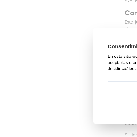
exclu
Com
Esta
desde
Monix
Ins
La in
de la
Para 
del a
que m
En An
Ademá
ollas
y pie
cada 
Si ti