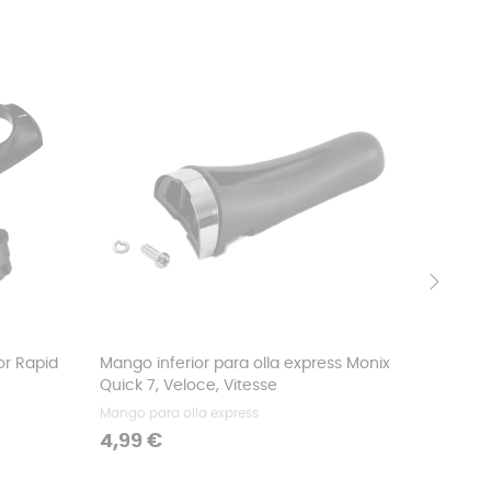
›
or Rapid
Mango inferior para olla express Monix
Válvula 
Quick 7, Veloce, Vitesse
Quick Fa
Mango para olla express
Válvula o
Precio
Precio
4,99 €
6,99 €