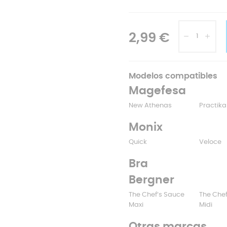
2,99 €
Modelos compatibles
Magefesa
New Athenas
Practika
Monix
Quick
Veloce
Bra
Bergner
The Chef’s Sauce
The Chef
Maxi
Midi
Otras marcas