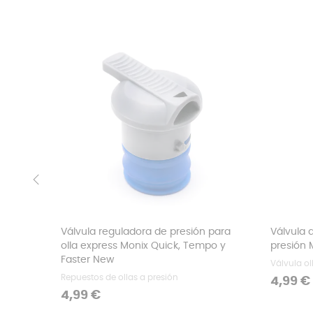
‹
Válvula reguladora de presión para
Válvula 
olla express Monix Quick, Tempo y
presión 
Faster New
Válvula ol
Repuestos de ollas a presión
Precio
4,99 €
Precio
4,99 €