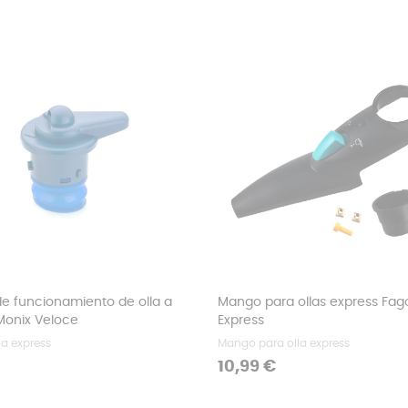
de funcionamiento de olla a
Mango para ollas express Fag
Monix Veloce
Express
la express
Mango para olla express
Precio
10,99 €