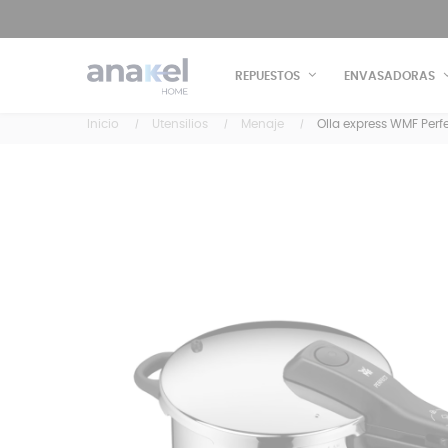
REPUESTOS
ENVASADORAS
Inicio
Utensilios
Menaje
Olla express WMF Perf