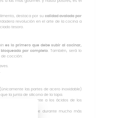
s a las más gourmet y hasta postres, es el
alimento, destaca por su
calidad avalada por
dadera revolución en el arte de la cocina a
ciado tesoro.
pin
es lo primero que debe subir al cocinar,
da bloqueada por completo
. También, será lo
s de cocción:
aves.
.
o (únicamente las partes de acero inoxidable)
ue la junta de silicona de la tapa.
 de limpiar y resistente a los ácidos de los
 la base y lo mantiene durante mucho más