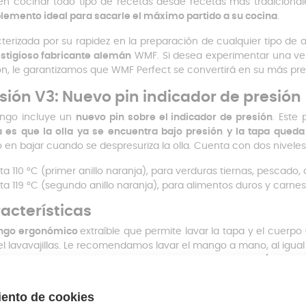
n cocinar todo tipo de recetas desde recetas más tradicionale
emento ideal para sacarle el máximo partido a su cocina
.
terizada por su rapidez en la preparación de cualquier tipo de 
estigioso fabricante alemán
WMF. Si desea experimentar una ver
ón, le garantizamos que WMF Perfect se convertirá en su más pre
sión V3: Nuevo pin indicador de presión
ngo incluye un
nuevo pin sobre el indicador de presión
. Este 
a es que la olla ya se encuentra bajo presión y la tapa que
o en bajar cuando se despresuriza la olla. Cuenta con dos nivele
ta 110 °C (primer anillo naranja), para verduras tiernas, pescado, 
ta 119 °C (segundo anillo naranja), para alimentos duros y carnes
acterísticas
ngo ergonómico
extraíble que permite lavar la tapa y el cuerp
el lavavajillas. Le recomendamos lavar el mango a mano, al igual q
a rápida
fabricada en Cromargan acero inoxidable 18/10
fácil
mentos.
se
Transtherm full induction
que distribuye el calor por toda
mpo.
Apta para todo tipo de cocinas -incluido inducción-
.