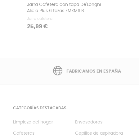
Jarra Cafetera con tapa De'Longhi
Alicia Plus 6 tazas EMKM6.B
Jarra cafetera
Precio
25,99 €
FABRICAMOS EN ESPAÑA
CATEGORÍAS DESTACADAS
Limpieza del hogar
Envasadoras
Cafeteras
Cepillos de aspiradora