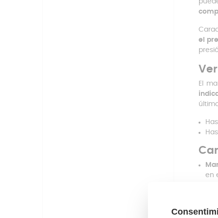
puede
compl
Carac
el pr
presi
Ver
El ma
indic
últim
Has
Has
Car
Ma
en 
Oll
ali
Ba
tie