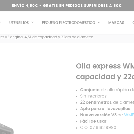
ENVÍO 4,50€ - GRATIS EN PEDIDOS SUPERIORES A 50€
UTENSILIOS
PEQUEÑO ELECTRODOMÉSTICO
MARCAS
ect V3 original 4,5L de capacidad y 22cm de diámetro
Olla express WM
capacidad y 22
Conjunto
de olla rápida 
Sin interiores
22 centímetros
de diámet
Apta para el lavavajillas
Nueva versión V3
de
WMF
Fácil de usar
C.O: 07.9182.9990