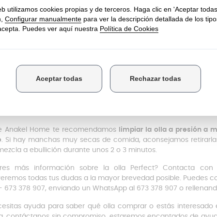
acidad:
4,5 litros
centímetros de diámetro
ura sin tapa: 13,5 cm
tección contra llama en asa y mango
va versión V3 original de WMF
ricada en Alemania
mo limpiar la olla express WMF?
go es extraíble
lo que permite una limpieza profunda y fácil
da; te recomendamos
lavarlo a mano
ya que
no es apto para el 
o sí
lo son).
e Anakel Home te recomendamos
limpiar la olla a presión a 
e
. Si hay manchas muy secas de comida, aconsejamos retirarla
mezcla a ebullición durante unos 2 o 3 minutos.
res más información sobre la olla Perfect? Contacta con 
veremos todas tus dudas a la mayor brevedad posible. Puedes co
 - 673 378 907, enviando un WhatsApp al 673 378 907 o rellenand
cesitas ayuda para saber qué olla comprar o estás interesado 
, contáctanos sin compromiso, estaremos encantados de ayudar