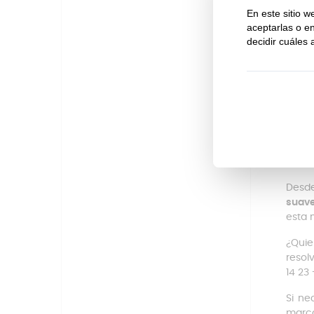
Cap
22 
Alt
Pro
Nue
Fab
¿Có
El
man
rápi
mang
Desd
suav
esta 
¿Quie
resol
14 23
Si ne
marca