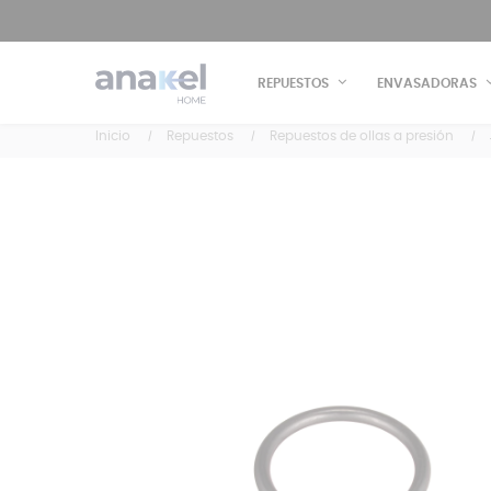
REPUESTOS
ENVASADORAS
Inicio
Repuestos
Repuestos de ollas a presión