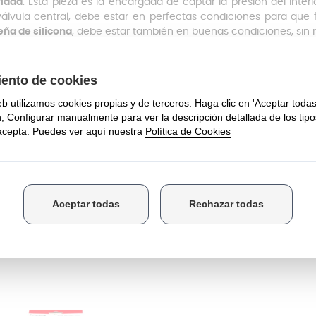
idad
. Esta pieza es la encargada de captar la presión del interio
válvula central, debe estar en perfectas condiciones para que 
ña de silicona
, debe estar también en buenas condiciones, sin
ambio de la junta está fabricado en una silicona resistente a altas
ge bien la presión, revisa esta pieza ya que a lo mejor por el 
us piezas, funcionando como el primer día gracias a este recamb
sto de la goma compatible con la olla Fissler modelo Vitavit Roy
ieres más información acerca del reemplazo o alguna otra piez
ención al Cliente a través del formulario de contacto, llamando
App a este último teléfono. Contáctanos sin compromiso y te a
E COMPRARON ESTE PRODUCTO TAMBI