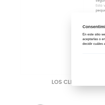
segur
Esta 
peque
El rec
no co
con s
Repue
Si qu
de At
Whats
LOS CLIENTES QU