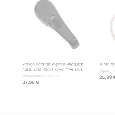
Mango para olla express Vitaquick
Junta de
hasta 2012, Vitavit Royal 1ª Versión
Repuestos 
Mango para olla express
Precio
25,99 
Precio
37,99 €