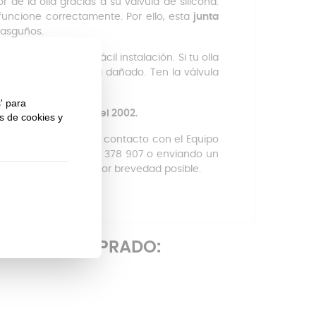
r de la olla gracias a su válvula de silicona.
funcione correctamente. Por ello, esta
junta
 rasguños.
 temperaturas, de fácil instalación. Si tu olla
paso del tiempo se ha dañado. Ten la válvula
io.
al fabricada antes del 2002.
a, puedes ponerte en contacto con el Equipo
 al 945 10 14 23 - 673 378 907 o enviando un
tenderemos a la mayor brevedad posible.
ÉN HAN COMPRADO: