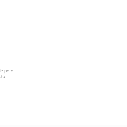
le para
sta