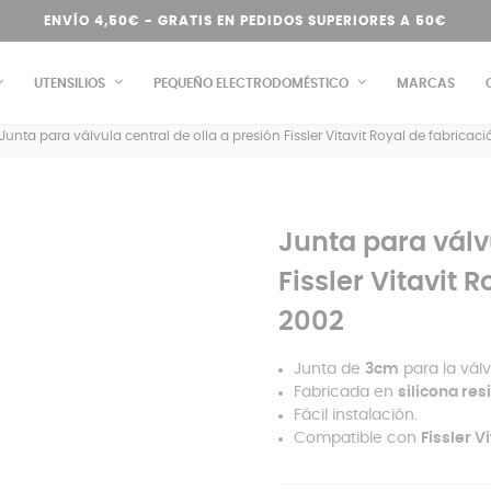
ENVÍO 4,50€ - GRATIS EN PEDIDOS SUPERIORES A 50€
UTENSILIOS
PEQUEÑO ELECTRODOMÉSTICO
MARCAS
Junta para válvula central de olla a presión Fissler Vitavit Royal de fabricac
Junta para válvu
Fissler Vitavit 
2002
Junta de
3cm
para la válvu
Fabricada en
silicona res
Fácil instalación.
Compatible con
Fissler V