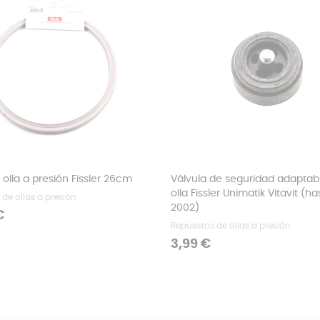
 olla a presión Fissler 26cm
Válvula de seguridad adaptab
olla Fissler Unimatik Vitavit (ha
de ollas a presión
2002)
€
Repuestos de ollas a presión
Precio
3,99 €