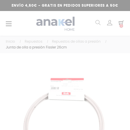
ENVÍO 4,50€ - GRATIS EN PEDIDOS SUPERIORES A 50€
Navegación
☰
0
de
palanca
Inicio
Repuestos
Repuestos de ollas a presión
Junta de olla a presión Fissler 26cm