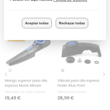
LOS CLIENTES QUE COMPRARON ESTE
PRODUCTO TAMBIÉN HAN COMPRADO:
FUERA DE STOCK
SIN STOCK
Mango superior para olla
Válvula para olla express
‹
›
express Monix Minute
Fissler Blue Point
Repuestos de ollas a presión
Válvula olla express
Precio
Precio
19,49 €
28,99 €