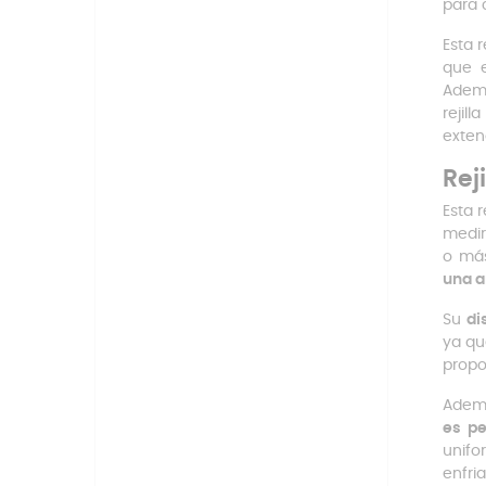
para 
Esta 
que 
Ademá
rejil
exten
Rej
Esta 
medir
o más
una a
Su
di
ya q
propo
Ademá
es pe
unifo
enfri