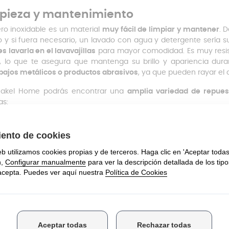
pieza y mantenimiento
ero inoxidable es un material
muy fácil de limpiar y mantener
. 
o y si fuera necesario, un lavado con agua y detergente sería 
s lavarla en el lavavajillas
para mayor comodidad. Es muy resis
, lo que te asegura que mantenga su brillo y apariencia du
pajos metálicos o productos abrasivos
, ya que pueden rayar el a
nakel Home podrás encontrar una
amplia variedad de repues
s:
ta para puertas de horno
piador de hornos
dos de horno
illa para horno de cocina
istencia para horno
ieres que tu horno luzca y funcione como nuevo, no dudes en co
, podrás mantener tu electrodoméstico en perfecto estado, as
lidad.
cesitas asesoramiento para elegir tus repuestos para hornos