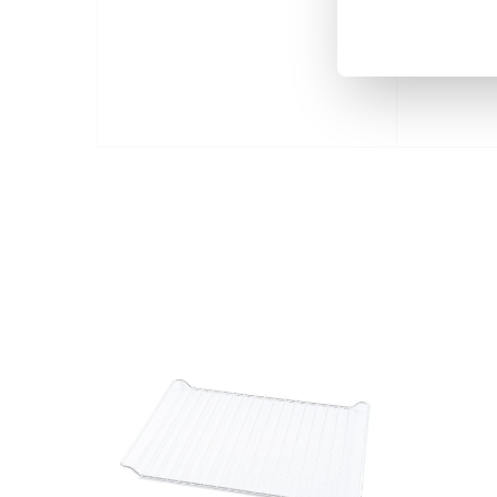
Atenc
ayuda
repue