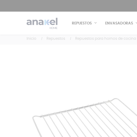
REPUESTOS
ENVASADORAS
Inicio
Repuestos
Repuestos para hornos de cocina