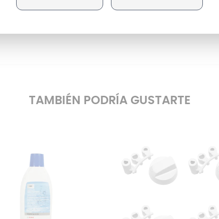
ión al Cliente
. Contáctanos a través de nuestros distinto
remos a encontrar el repuesto ideal para tu electrodoméstico. 
sto, no te preocupes, podrás tenerlo en tu casa en
24 horas y co
TAMBIÉN PODRÍA GUSTARTE