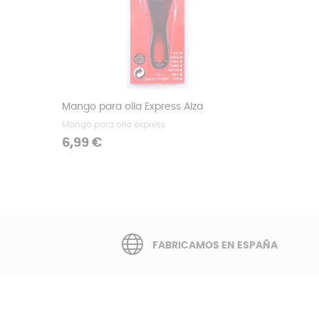
Mango para olla Express Alza
Mango para olla express
Precio
6,99 €
FABRICAMOS EN ESPAÑA