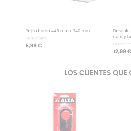
Rejilla horno 446 mm x 340 mm
Descalci
café y h
Rejilla horno
Descalcifi
Precio
6,99 €
Precio
12,99 
LOS CLIENTES QU