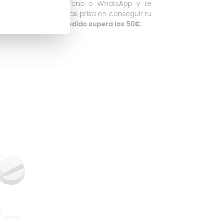
s canales, como teléfono o WhatsApp y te
En caso de que tengas prisa en conseguir tu
n envío gratis si el pedido supera los 50€.