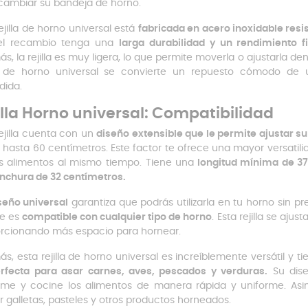
cambiar su bandeja de horno.
rejilla de horno universal está
fabricada en acero inoxidable resis
el recambio tenga una
larga durabilidad y un rendimiento f
s, la rejilla es muy ligera, lo que permite moverla o ajustarla den
la de horno universal se convierte un repuesto cómodo de
dida.
illa Horno universal: Compatibilidad
rejilla cuenta con un
diseño extensible que le permite ajustar 
 hasta 60 centímetros. Este factor te ofrece una mayor versati
 alimentos al mismo tiempo. Tiene una
longitud mínima de 37
nchura de 32 centímetros.
seño universal
garantiza que podrás utilizarla en tu horno sin p
ue es
compatible con cualquier tipo de horno
. Esta rejilla se aj
rcionando más espacio para hornear.
s, esta rejilla de horno universal es increíblemente versátil y tie
rfecta para asar carnes, aves, pescados y verduras.
Su dise
rme y cocine los alimentos de manera rápida y uniforme. Asim
ar galletas, pasteles y otros productos horneados.