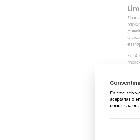
Lim
El ac
rápid
puede
grasa
estro
En A
marca
Jun
Lim
Man
Rej
Res
Si qu
ellos
durabi
Si ne