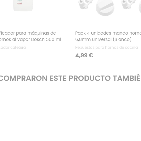
ficador para máquinas de
Pack 4 unidades mando horn
ornos al vapor Bosch 500 ml
6,8mm universal (Blanco)
cador cafetera
Repuestos para hornos de cocina
Precio
€
4,99 €
E COMPRARON ESTE PRODUCTO TAMBI