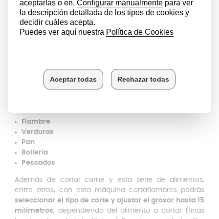
Dos posiciones: marcha continua/intermitente
Base antideslizante y recoge cables
23 x 27 x 37 cm
230V/50Hz
¿Qué tipo de alimento puedo
cortar con esta máquina?
Podrás
cortar embutidos y carne,
con el disco podrás
cortar rápida y eficazmente alimentos y productos
como:
Fiambre
Verduras
Pan
Bollería
Pescados
Además de cortar carne y esta serie de alimentos,
entre otros, con esta máquina cortafiambres podrás
seleccionar el tipo de corte y ajustar el grosor hasta 15
milímetros
, dependiendo del alimento a cortar (finas