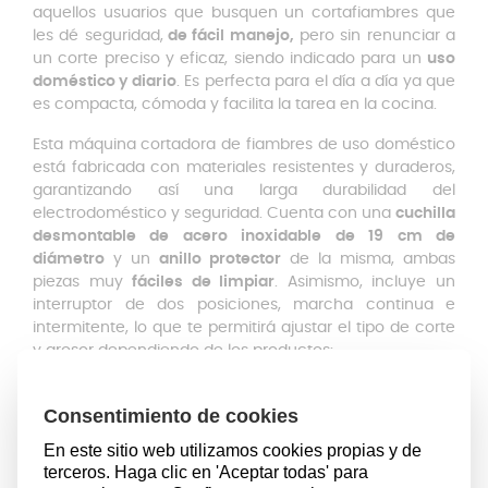
aquellos usuarios que busquen un cortafiambres que
les dé seguridad,
de fácil manejo,
pero sin renunciar a
un corte preciso y eficaz, siendo indicado para un
uso
doméstico y diario
. Es perfecta para el día a día ya que
es compacta, cómoda y facilita la tarea en la cocina.
Esta máquina cortadora de fiambres de uso doméstico
está fabricada con materiales resistentes y duraderos,
garantizando así una larga durabilidad del
electrodoméstico y seguridad. Cuenta con una
cuchilla
desmontable de acero inoxidable de 19 cm de
diámetro
y un
anillo protector
de la misma, ambas
piezas muy
fáciles de limpiar
. Asimismo, incluye un
interruptor de dos posiciones, marcha continua e
intermitente, lo que te permitirá ajustar el tipo de corte
y grosor dependiendo de los productos:
150W de potencia
Disco de corte desmontable
de acero inoxidable de
Ø19cm
Corte regulable y preciso: 0-15 mm
Anillo protector de la cuchilla