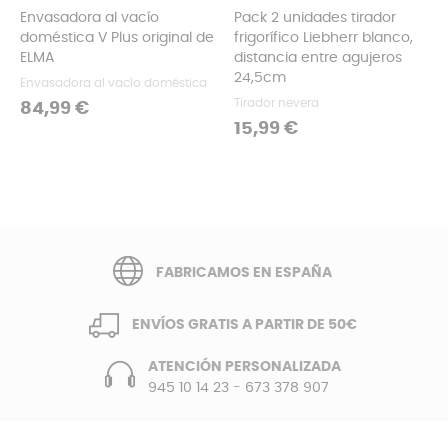
Envasadora al vacío
Pack 2 unidades tirador
doméstica V Plus original de
frigorífico Liebherr blanco,
ELMA
distancia entre agujeros
24,5cm
Envasadora al vacío doméstica
Tirador nevera
Precio
84,99 €
Precio
15,99 €
FABRICAMOS EN ESPAÑA
ENVÍOS GRATIS A PARTIR DE 50€
ATENCIÓN PERSONALIZADA
945 10 14 23
-
673 378 907