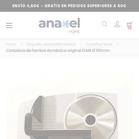
ENVÍO 4,50€ - GRATIS EN PEDIDOS SUPERIORES A 50€
Navegación
☰
0
de
palanca
Inicio
Pequeño electrodoméstico
Cortafiambres
Cortadora de fiambre doméstica original ELMA Ø 190mm