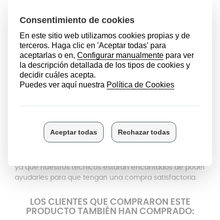
del mango
y está
hecha de silicona
.
Esta junta hace que olla funcione, es decir, cuando el
vapor de dentro de la olla quiere empezar a salir, hace
fuerza contra la junta, y está
produce que la válvula se
levante
, así haciéndote saber en qué momento de
cocción se encuentra el cocinado. En caso de que este
accesorio este roto
o no cumpla su función
correctamente, el vapor de la olla se escapara por el
mismo orificio en el cual se encuentra la junta,
causando así un mal funcionamiento de la olla y una
mala cocción de la comida
.
En Anakel Home estamos encantados de poder
ayudaros, por lo cual, nen caso de que tengáis algún
tipo de duda, podéis poneros en contacto con nosotros
ya que nuestros técnicos estarán encantados de poder
ayudarles para que tengan una compra satisfactoria.
LOS CLIENTES QUE COMPRARON ESTE
PRODUCTO TAMBIÉN HAN COMPRADO: