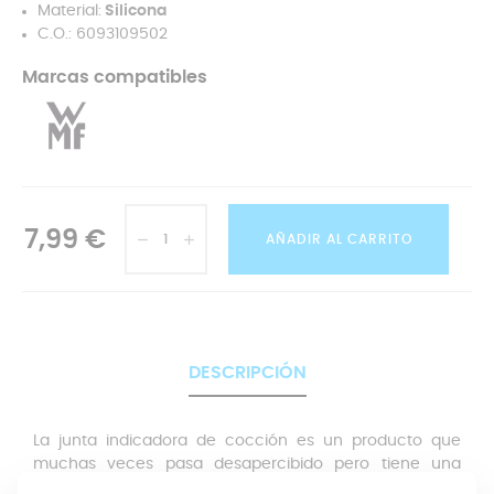
Material:
Silicona
C.O.: 6093109502
Marcas compatibles
7,99 €
AÑADIR AL CARRITO
DESCRIPCIÓN
La junta indicadora de cocción es un producto que
muchas veces pasa desapercibido pero tiene una
función fundamentan. Esta junta va incorporada
dentro