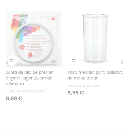
Junta de olla de presión
Vaso medidor para batidora
‹
›
original Fagor 22 cm de
de mano Braun
diámetro
Vaso para batidora
Junta de olla de presión
Precio
5,99 €
Precio
8,99 €