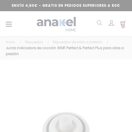
ENVÍO 4,50€ - GRATIS EN PEDIDOS SUPERIORES A 50€
Navegación
☰
0
de
palanca
Inicio
Repuestos
Repuestos de ollas a presión
Junta indicadora de cocción WMF Perfect & Perfect Plus para ollas a
presión