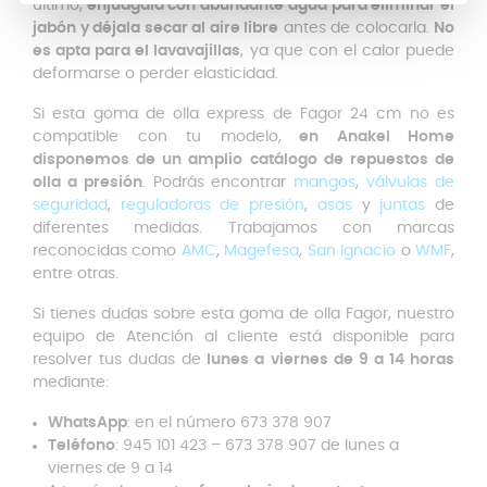
último,
enjuágala con abundante agua para eliminar el
jabón y déjala secar al aire libre
antes de colocarla.
No
es apta para el lavavajillas
, ya que con el calor puede
deformarse o perder elasticidad.
Si esta goma de olla express de Fagor 24 cm no es
compatible con tu modelo,
en Anakel Home
disponemos de un amplio catálogo de repuestos de
olla a presión
. Podrás encontrar
mangos
,
válvulas de
seguridad
,
reguladoras de presión
,
asas
y
juntas
de
diferentes medidas. Trabajamos con marcas
reconocidas como
AMC
,
Magefesa
,
San Ignacio
o
WMF
,
entre otras.
Si tienes dudas sobre esta goma de olla Fagor, nuestro
equipo de Atención al cliente está disponible para
resolver tus dudas de
lunes a viernes de 9 a 14 horas
mediante:
WhatsApp
: en el número 673 378 907
Teléfono
: 945 101 423 – 673 378 907 de lunes a
viernes de 9 a 14