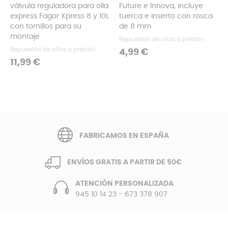
válvula reguladora para olla
Future e Innova, incluye
‹
›
express Fagor Xpress 8 y 10L
tuerca e inserto con rosca
con tornillos para su
de 8 mm
montaje
Repuestos de ollas a presión
Repuestos de ollas a presión
Precio
4,99 €
Precio
11,99 €
FABRICAMOS EN ESPAÑA
ENVÍOS GRATIS A PARTIR DE 50€
ATENCIÓN PERSONALIZADA
945 10 14 23
-
673 378 907