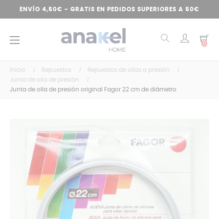
ENVÍO 4,50€ - GRATIS EN PEDIDOS SUPERIORES A 50€
Navegación
☰
0
de
palanca
Inicio
Repuestos
Repuestos de ollas a presión
Junta de olla de presión
Junta de olla de presión original Fagor 22 cm de diámetro