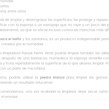
roondas
uelas
era, entre otros
s de limpiar y desengrasar las superficies, las protege y repara
ficie con la esponja o un estropajo que no raye y un poco del p
iatamente, ya que es eficaz incluso contra las manchas más difí
para el baño
y los sanitarios, es un producto indispensable para
creados por la humedad.
a limpiadora Passat Pierre Verte podrás limpiar también las silla
a
después de una barbacoa. Humedece la esponja amarilla con
a y frota repetidamente la superficie de lo que desees limpiar. 
con un paño de microfibra.
smo, podrás utilizar la
piedra blanca
para limpiar las gomas d
tizando un resultado reluciente.
comendamos, una vez acabada la limpieza, dejar secar tanto 
r el envase.
rre Verte: para qué sirve