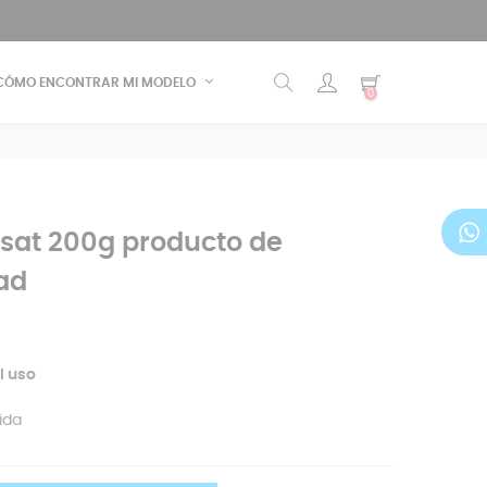
CÓMO ENCONTRAR MI MODELO
0
ssat 200g producto de
dad
l uso
ida