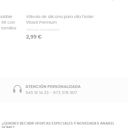
›
atible
Válvula de silicona para olla Fissler
Vaso me
d 98 con
Vitavit Premium
Braun
tornillos
Válvula olla express
Vaso par
Precio
Precio
2,99 €
5,99 €
ATENCIÓN PERSONALIZADA
945 10 14 23
-
673 378 907
¿QUIERES RECIBIR OFERTAS ESPECIALES Y NOVEDADES ANAKEL
HOME?