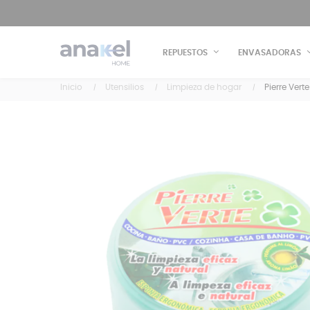
REPUESTOS
ENVASADORAS
Inicio
Utensilios
Limpieza de hogar
Pierre Vert