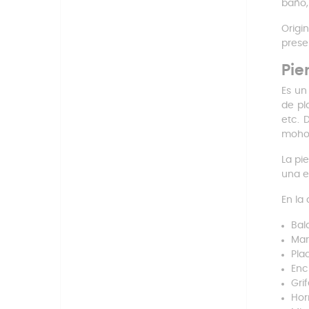
baño, 
Origi
prese
Pie
Es un
de pl
etc. 
moho 
La pi
una e
En la
Bal
Mar
Pla
Enc
Grif
Hor