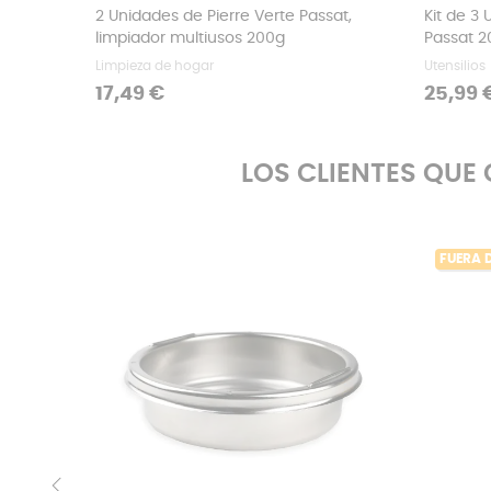
2 Unidades de Pierre Verte Passat,
Kit de 3
limpiador multiusos 200g
Passat 2
Limpieza de hogar
Utensilios
Precio
Precio
17,49 €
25,99 
LOS CLIENTES QU
FUERA 