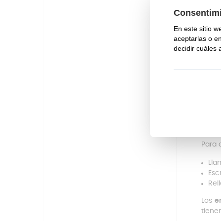
¿Quie
super
Se p
natur
carac
La pi
del p
Si e
Home 
conta
Para 
Lla
Esc
Rel
Los
e
tiene