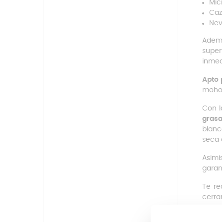
Mic
Caz
Nev
Ademá
super
inmed
Apto 
moho 
Con l
gras
blanc
seca 
Asimi
garan
Te re
cerra
Pie