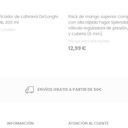
ficador de cafetera De'Longhi
Pack de mango superior comp
k, 200 ml
con olla rápida Fagor Splendi
válvula reguladora de presión, 
 cafetera
y cubeta (6 mm)
Mango para olla express
Precio
12,99 €
ENVÍOS GRATIS A PARTIR DE 50€
INFORMACIÓN
ATENCIÓN AL CLIENTE