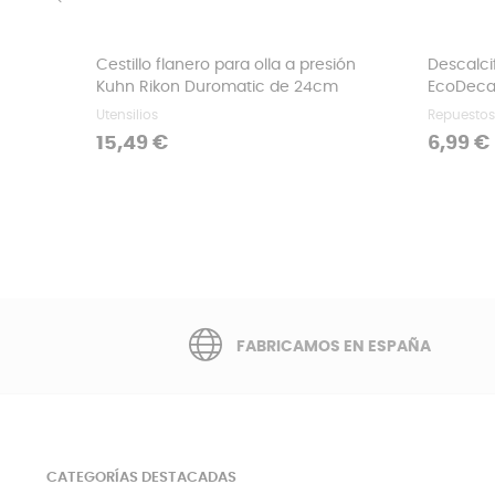
‹
Cestillo flanero para olla a presión
Descalci
Kuhn Rikon Duromatic de 24cm
EcoDecal
Utensilios
Repuestos
Precio
Precio
15,49 €
6,99 €
FABRICAMOS EN ESPAÑA
CATEGORÍAS DESTACADAS