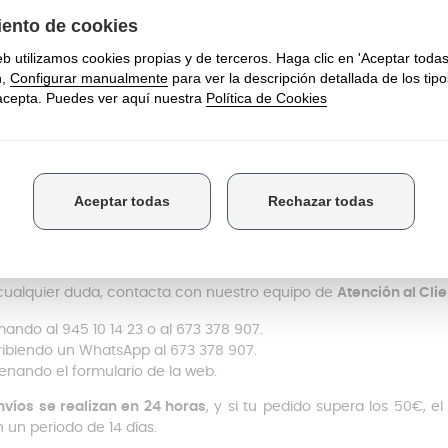
res saber para qué sirve Pierre Verte producto de limpieza?
ficies como cristales, azulejos, mármol y plástico en forma de pi
resenta en un
envase de 200 gramos
y entre los componente
ales
como la grasa vegetal, la glicerina, los copos de jabón, la
terístico aroma a limón. No cuenta con fosfatos añadidos y es
1
edra en contacto con el agua se convierte en
forma de gel
, lo
roducto. Es
necesario aclarar con agua limpia
tras el uso, ya que
stás buscando
dónde comprar
Passat Pierre Verte producto de 
lo encontrarás sin problema. Además, si quieres este produ
mos con esas opciones.
cualquier duda, contacta con nuestro equipo de
Atención al Cli
mando al 945 10 14 23 o al 673 378 907.
ribiendo un WhatsApp al 673 378 907.
lenando el formulario de la web.
nvíos se realizan en 24 horas
, y si tu pedido supera los 50€, e
n un periodo de 14 días.