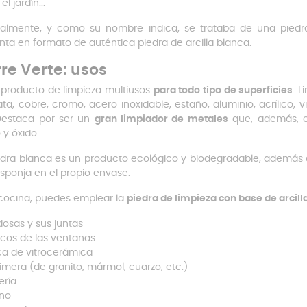
el jardín...
nalmente, y como su nombre indica, se trataba de una piedra
nta en formato de auténtica piedra de arcilla blanca.
rre Verte: usos
 producto de limpieza multiusos
para todo tipo de superficies
.
L
ata, cobre, cromo, acero inoxidable, estaño, aluminio, acrílico, 
Destaca por ser un
gran limpiador de metales
que, además, el
y óxido.
edra blanca es un producto ecológico y biodegradable, además d
sponja en el propio envase.
 cocina, puedes emplear la
piedra de limpieza con base de arcill
dosas y sus juntas
cos de las ventanas
ca de vitrocerámica
imera (de granito, mármol, cuarzo, etc.)
ería
no