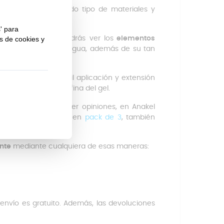
Limpia sin rayar todo tipo de materiales y
edra.
s del producto podrás ver los
elementos
 tierra arcillosa y el agua, además de su tan
00%
biodegradable
.
 que permite una fácil aplicación y extensión
 se queda una capa fina del gel.
limpieza y quieres ver opiniones, en Anakel
cto en
2 unidades
o en
pack de 3
, también
ente
mediante cualquiera de esas maneras:
l envío es gratuito. Además, las devoluciones